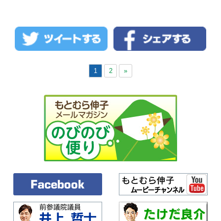
合疑惑 本村議員 国の責任追及 衆院予算
委 （写真）質問する本村伸子議員＝８日、衆
院予算委 日本共産党の本村伸子議員は８日
の衆院予算委員会で、リニア中央新幹線工事
の談合疑 ...
続きを読む →
1
2
»