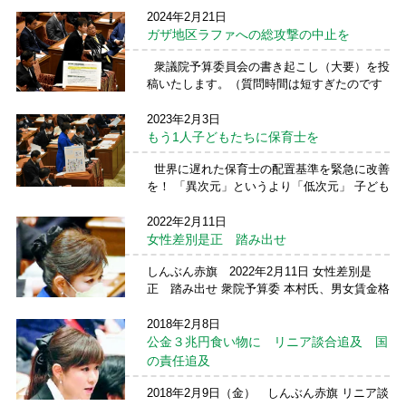
る質問を衆議院予算委員会第一分科会で行い
2024年2月21日
ました。 保育士の皆様、保護者の皆様が、1
ガザ地区ラファへの総攻撃の中止を
万5000人以上のアンケートをとって、保育現
場の実態を可視化するなど、「子どもたちに
衆議院予算委員会の書き起こし（大要）を投
もう1人保 ...
続きを読む →
稿いたします。（質問時間は短すぎたのです
が、投稿としては長くてすいません
<m(__)m>） ガザ地区ラファへの総攻撃の中
2023年2月3日
止を 資金停止は「ガザの住民にとって死刑宣
もう1人子どもたちに保育士を
告 ...
続きを読む →
世界に遅れた保育士の配置基準を緊急に改善
を！ 「異次元」というより「低次元」 子ども
ファーストではなく先進国・地域のなかでワ
ーストワン もう1人子どもたちに保育士を
2022年2月11日
２月３日節分の日、衆議院予算委員会で保育
女性差別是正 踏み出せ
士配置 ...
続きを読む →
しんぶん赤旗 2022年2月11日 女性差別是
正 踏み出せ 衆院予算委 本村氏、男女賃金格
差ただす （写真）質問する本村伸子議員＝１
０日、衆院予算委 日本共産党の本村伸子議
2018年2月8日
員は１０日の衆院予算委員会で、コース別雇
公金３兆円食い物に リニア談合追及 国
用管理 ...
続きを読む →
の責任追及
2018年2月9日（金） しんぶん赤旗 リニア談