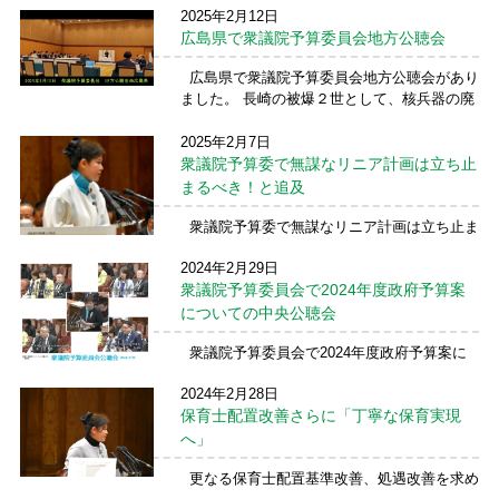
結婚して名字を変えることに関し、 自分が自
2025年2月12日
分でなくなってしまう感覚、アイデンティテ
広島県で衆議院予算委員会地方公聴会
ィの ...
続きを読む →
広島県で衆議院予算委員会地方公聴会があり
ました。 長崎の被爆２世として、核兵器の廃
絶に関することを質問しました。 また、マツ
ダという大手自動車メーカーがある街という
2025年2月7日
ことで、下請け企業・取引企業で働く皆様は
衆議院予算委で無謀なリニア計画は立ち止
じめすべての ...
続きを読む →
まるべき！と追及
衆議院予算委で無謀なリニア計画は立ち止ま
るべき！と追及。 JR東海リニア新幹線のト
2024年2月29日
ンネル工事によって岐阜県瑞浪市大湫(おおく
衆議院予算委員会で2024年度政府予算案
て)町で、1キロにわたる水枯れの被害、地盤
沈下（2月5日時点で8.7センチの地盤沈下）が
についての中央公聴会
...
続きを読む →
衆議院予算委員会で2024年度政府予算案に
ついての中央公聴会が行われ、質疑にたちま
2024年2月28日
した。 全労連の小畑雅子議長、日本大学の
保育士配置改善さらに「丁寧な保育実現
末冨芳教授、連合の清水秀行事務局長、大和
総研の熊谷亮丸副理事長が公述してください
へ」
ました。 ...
続きを読む →
更なる保育士配置基準改善、処遇改善を求め