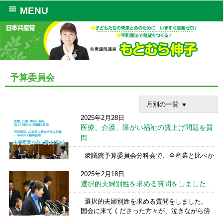
MENU
予算委員会
月別の一覧
2025年2月28日
医療、介護、障がい福祉の賃上げ問題を質
問
衆議院予算委員会分科会で、全産業と比べか
なり見劣りする医療、介護、障がい福祉の賃
2025年2月18日
上げ問題を質問。 特に、今回は、労災病院の
選択的夫婦別姓を求める質問をしました
危機、一時金の大幅削減案について質問しま
した。 労災病院では、病院勘定から１７３
選択的夫婦別姓を求める質問をしました。
億円、交付 ...
続きを読む →
国会に来てくださった方々が、泣きながら傍
聴してくださったと秘書さんに伺いました。