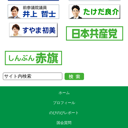
このため、これまでも女性活躍推進法等に基づく取組を進めてきたとこ
ろでございますが、今般、男女間賃金差異の情報公表の強化等を盛り込
んだ女性活躍推進法の改正法案をこの国会に提出すべく、今準備を進め
ているところでございます。
委員御指摘がございましたように、女性が多く働く医療、福祉分野にお
きまして賃上げが行われることは、男女間の賃金格差の縮小にもつなが
り得るものであると考えています。
○本村伸子
その分野、医療、福祉の分野で、やはり賃上げ率、額が見劣りする現状
であっては、格差は縮まらないということになってしまいます。
介護や障害福祉の分野、ほかの産業と比べても年収格差があるというこ
とで、全産業と比べて年収格差をなくしていくということが求められて
いると思いますけれども、その点についても大臣の御認識を伺いたいと
思います。
ホーム
プロフィール
○福岡国務大臣
のびのびレポート
介護職員、障害福祉関係職員の平均給与につきましては、全産業平均と
国会質問
の差が、二〇〇八年時点では、介護職員が月額十・六万円、障害福祉関