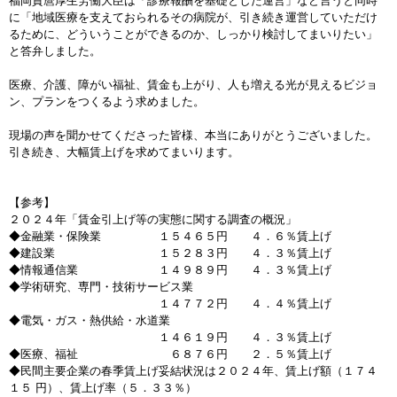
福岡資麿厚生労働大臣は「診療報酬を基礎とした運営」など言うと同時
に「地域医療を支えておられるその病院が、引き続き運営していただけ
るために、どういうことができるのか、しっかり検討してまいりたい」
と答弁しました。
医療、介護、障がい福祉、賃金も上がり、人も増える光が見えるビジョ
ン、プランをつくるよう求めました。
現場の声を聞かせてくださった皆様、本当にありがとうございました。
引き続き、大幅賃上げを求めてまいります。
【参考】
２０２４年「賃金引上げ等の実態に関する調査の概況」
◆金融業・保険業 １５４６５円 ４．６％賃上げ
◆建設業 １５２８３円 ４．３％賃上げ
◆情報通信業 １４９８９円 ４．３％賃上げ
◆学術研究、専門・技術サービス業
１４７７２円 ４．４％賃上げ
◆電気・ガス・熱供給・水道業
１４６１９円 ４．３％賃上げ
◆医療、福祉 ６８７６円 ２．５％賃上げ
◆民間主要企業の春季賃上げ妥結状況は２０２４年、賃上げ額（１７４
１５ 円）、賃上げ率（５．３３％）