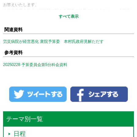
お答えいたします。
令和六年賃金引上げ等実態に関する調査の結果によりますと、一人平均
賃金の改定額及び改定率は、金融業、保険業は一万五千四百六十五円で
すべて表示
四・六％、建設業は一万五千二百八十三円で四・三％、情報通信業は一
万四千九百八十九円で四・三％、学術研究、専門・技術サービス業は一
関連資料
万四千七百七十二円で四・四％、電気・ガス・熱供給・水道業は一万四
千六百十九円で四・三％、医療、福祉は六千八百七十六円で二・五％と
労災病院が経営悪化 衆院予算委 本村氏政府見解ただす
なってございます。
また、令和六年民間主要企業春季賃上げ要求・妥結状況では、平均妥結
参考資料
額は一万七千四百十五円、賃上げ率は五・三三％となってございます。
20250228 予算委員会第5分科会資料
○本村伸子
パネルにもさせていただいて、大臣もよく認識をしていただいていると
いうふうに思うんですけれども、民間の主要企業でいいますと、賃上げ
額は一万七千四百十五円、賃上げ率は五・三三。しかし、一方で、医療
や福祉の分野は二・五％にとどまっている。医療、介護、障害福祉の賃
上げは、全産業と比べても低く、置き去りになっているというふうに認
識をしております。見劣りをする賃上げ額、賃上げ率になっておりま
す。
この現状について、大臣はどのように認識をされておられますでしょう
テーマ別一覧
か。
日程
○福岡国務大臣