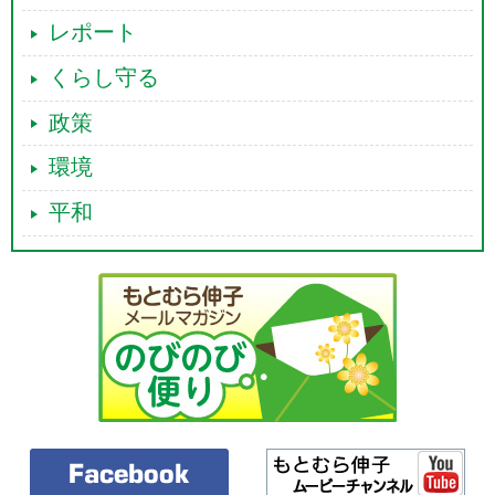
医療、介護、障害福祉分野におきましては、今、他産業との厳しい人材
レポート
獲得競争にさらされておりまして、賃上げの実現というのは喫緊の課題
だというふうに認識をしています。
くらし守る
こうした中、令和六年度報酬改定において必要な措置を講じるととも
に、令和六年度補正予算においても更なる賃上げ等の支援を盛り込んだ
政策
ところでございまして、引き続き、政府全体として賃上げに向けた取組
を進めていくことが大変重要だ考えております。
環境
平和
○本村伸子
補正予算も組んだというお話ですけれども、医療、介護、障害福祉、全
ての労働者が賃上げできるかどうか、また、全産業並みに上がるかどう
か、このことが問われているというふうに思います。
医療、福祉の分野は、女性が大変多く働いている現場です。ケア労働者
の賃上げというのは、男女の賃金格差の是正にも必要なことで、そして
有効だというふうに思いますけれども、大臣の認識を伺いたいと思いま
す。
○福岡国務大臣
男女間の賃金の差異につきましては、長期的には縮小傾向にございます
が、まだ依然として差異は大きくございまして、その是正については大
変重要な課題だと認識をしております。