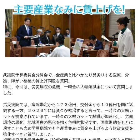
衆議院予算委員会分科会で、全産業と比べかなり見劣りする医療、介
護、障がい福祉の賃上げ問題を質問。
特に、今回は、労災病院の危機、一時金の大幅削減案について質問しま
した。
労災病院では、病院勘定から１７３億円、交付金から１０億円を国に返
納する一方、２０２６年には資金が枯渇すると言って、一時金の大幅カ
ットが提案されています。一時金の大幅カットで離職が加速化し、労働
環境の悪化、地域医療の悪化を招く危機的状況です。国庫返納をもとに
戻すことも含め労災病院でも全産業並みに賃金を上げるよう財政支援を
強化すべきと質問しました。