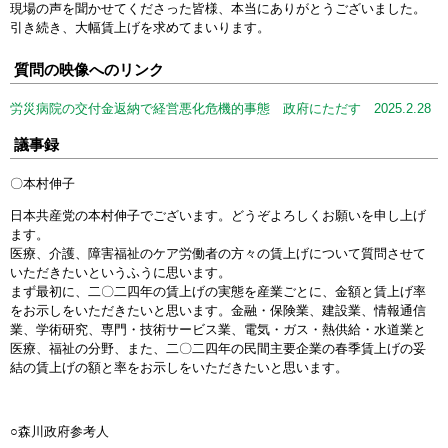
現場の声を聞かせてくださった皆様、本当にありがとうございました。
引き続き、大幅賃上げを求めてまいります。
質問の映像へのリンク
労災病院の交付金返納で経営悪化危機的事態 政府にただす 2025.2.28
議事録
〇本村伸子
日本共産党の本村伸子でございます。どうぞよろしくお願いを申し上げ
ます。
医療、介護、障害福祉のケア労働者の方々の賃上げについて質問させて
いただきたいというふうに思います。
まず最初に、二〇二四年の賃上げの実態を産業ごとに、金額と賃上げ率
をお示しをいただきたいと思います。金融・保険業、建設業、情報通信
業、学術研究、専門・技術サービス業、電気・ガス・熱供給・水道業と
医療、福祉の分野、また、二〇二四年の民間主要企業の春季賃上げの妥
結の賃上げの額と率をお示しをいただきたいと思います。
○森川政府参考人