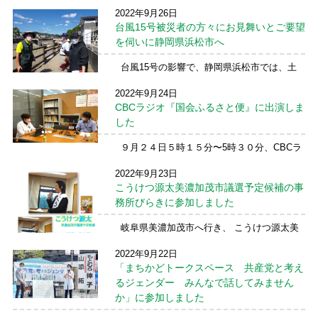
しいご連絡！ 被災された中小事業者の方の
2022年9月26日
災害廃棄物は事業系だから「有料」と言われ
台風15号被災者の方々にお見舞いとご要望
たと。 ...
続きを読む →
を伺いに静岡県浜松市へ
台風15号の影響で、静岡県浜松市では、土
砂災害で負傷者、住宅全壊や浸水被害（床上
2022年9月24日
浸水63棟、床上浸水1633棟〈静岡県26日12時
CBCラジオ『国会ふるさと便』に出演しま
現在〉が出ています。 ひらが高成県議予
定候補、酒井とよみ浜松市議とともに広域に
した
被 ...
続きを読む →
９月２４日５時１５分〜5時３０分、CBCラ
ジオ『国会ふるさと便』に出演しました。
2022年9月23日
岸田政権のコロナ対策、物価高のもとで暮ら
こうけつ源太美濃加茂市議選予定候補の事
しを守る政策、学生支援、外国人技能実習制
度などインタビューにお答えしました。 どう
務所びらきに参加しました
もありが ...
続きを読む →
岐阜県美濃加茂市へ行き、 こうけつ源太美
濃加茂市議選予定候補の事務所びらきに参加
2022年9月22日
しました 前田たかし美濃加茂市議の宝の議
「まちかどトークスペース 共産党と考え
席を必ずバトンタッチしようと、会場いっぱ
いの方々が駆けつけました。 こうけつ源太
るジェンダー みんなで話してみません
さんは、 ...
続きを読む →
か」に参加しました