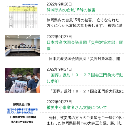
2022年9月28日
すけ静岡市議とともに入りました。 内田
静岡県内の台風15号の被害
市議は、ご自身も断水被害にあっています。
自宅には未だに水はきておらず、復旧は10月1
静岡県内の台風15号の被害。 亡くなられた
日ではな ...
続きを読む →
方々に心から哀悼の意を表します。 被害に遭
われた皆様に心からのお見舞いを申し上げま
す。 今日は静岡市にいきますが、床上浸水
2022年9月27日
が879世帯が把握されており、床下浸水はおそ
日本共産党国会議員団「災害対策本部」開
らくつか ...
続きを読む →
催
日本共産党国会議員団「災害対策本部」開
催。 台風14号、15号の被災地の状況、課題な
2022年9月27日
どを議論。 私は、土砂災害で亡くなられた
「国葬」反対！９・２７国会正門前大行動
方がおみえになり、浸水被害もあった掛川市
及び土砂災害、浸水被害のあった浜松市天竜
に参加
区の被災 ...
続きを読む →
「国葬」反対！９・２７国会正門前大行動に
参加。 多くの人。一人一人は平等のはず。
2022年9月27日
特別扱いはおかしい。 基本的人権や民主主義
被災中小事業者さん支援について
を重んじるからこそ声をあげている。 疑惑
や癒着、虚偽答弁、公文書改ざん、庶民増
先日、被災者の方々のご要望をご一緒に伺い
税、大企 ...
続きを読む →
まわった静岡県掛川市の大井正市議、勝川志
保子市議より被災中小事業者さん支援でうれ