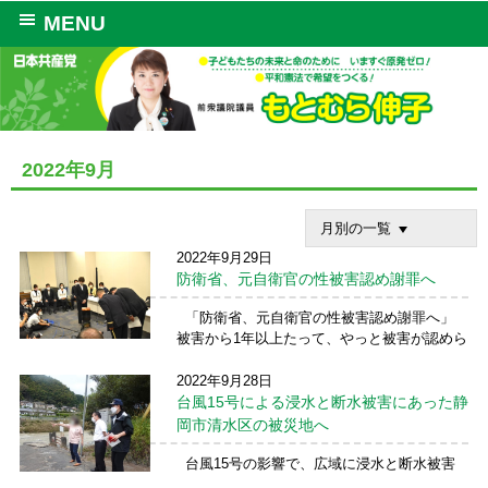
MENU
2022年9月
月別の一覧
2022年9月29日
防衛省、元自衛官の性被害認め謝罪へ
「防衛省、元自衛官の性被害認め謝罪へ」
被害から1年以上たって、やっと被害が認めら
れた・・・ 何があっても真実と正義を大切に
し、二度と同じ性被害が起きないようにブレ
2022年9月28日
ずに意志を貫いた五ノ井里奈さんに心からの
台風15号による浸水と断水被害にあった静
敬意を申し上 ...
続きを読む →
岡市清水区の被災地へ
台風15号の影響で、広域に浸水と断水被害
にあった静岡市清水区の被災地に内田りゅう