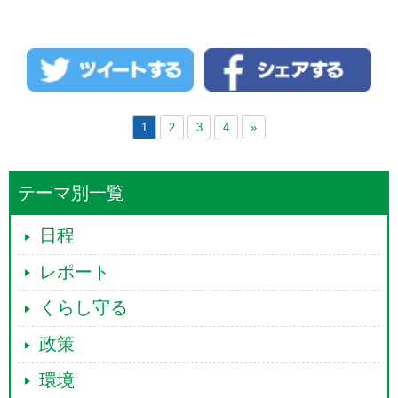
新宿駅で山添拓さんはじめ日本共産党ジェン
ダー平等委員会の皆様と 「まちかどトークス
ペース 共産党と考えるジェンダー みんな
で話してみませんか」に参加 まさか新宿で
トークをするとは・・・と思いましたが、 非
常に楽し ...
続きを読む →
1
2
3
4
»
テーマ別一覧
日程
レポート
くらし守る
政策
環境