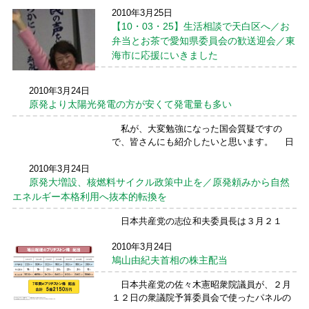
いた保育料の値上げの提案（保育料第3子無料
2010年3月25日
化の段階的廃止と１６時以降の保育料の値上
【10・03・25】生活相談で天白区へ／お
げ）をお母さん、お父さん、保育関係者の皆
さんの運動で、撤回させることができまし
弁当とお茶で愛知県委員会の歓送迎会／東
た。 皆さんの運動 ...
続きを読む →
海市に応援にいきました
３月２５日朝は、天白区へ行き、生活相談
2010年3月24日
を行いました。 その後、愛知県委員会にも
原発より太陽光発電の方が安くて発電量も多い
どり、お茶とお弁当の歓送迎会に参加しまし
た。 元衆議院議員のせこゆき子さんは、お連
私が、大変勉強になった国会質疑ですの
れ合いのご実家のある三重県に引越しをされ
で、皆さんにも紹介したいと思います。 日
て、ご自身のお母 ...
続きを読む →
本共産党の吉井英勝衆院議員は２００９年１
１月２０日、衆議院経済産業委員会で全国の
2010年3月24日
原発５６基が２０年の稼働で年間約３０００
原発大増設、核燃料サイクル政策中止を／原発頼みから自然
億キロワット時を発電 ...
続きを読む →
エネルギー本格利用へ抜本的転換を
日本共産党の志位和夫委員長は３月２１
日、記者会見し、政府・経済産業省がすすめ
2010年3月24日
ている原発大増設計画、核燃料サイクル政策
鳩山由紀夫首相の株主配当
を中止し、自然エネルギーの本格的利用への
政策転換をおこなうことを、強く求めました｡
日本共産党の佐々木憲昭衆院議員が、２月
志位氏の発言は､次の ...
続きを読む →
１２日の衆議院予算委員会で使ったパネルの