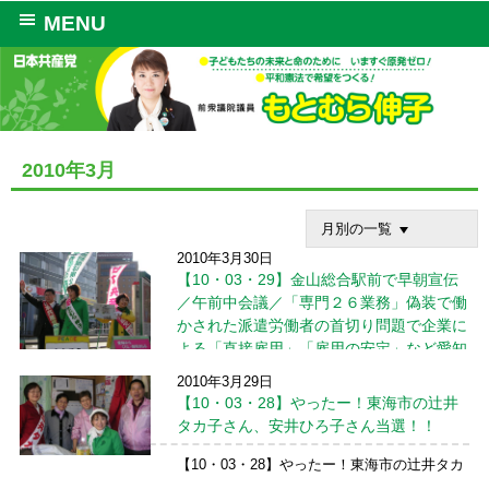
MENU
2010年3月
月別の一覧
2010年3月30日
【10・03・29】金山総合駅前で早朝宣伝
／午前中会議／「専門２６業務」偽装で働
かされた派遣労働者の首切り問題で企業に
よる「直接雇用」「雇用の安定」など愛知
労働局へ要望
2010年3月29日
【10・03・28】やったー！東海市の辻井
金山総合駅前で早朝宣伝 ３月２９日、金山
タカ子さん、安井ひろ子さん当選！！
総合駅前で早朝宣伝。八田ひろ子元参院議
員、山口きよあき名古屋市議が参加。「がん
【10・03・28】やったー！東海市の辻井タカ
ばってください」という若い方や、何か話し
子さん、安井ひろ子さん当選！！ ３月２８