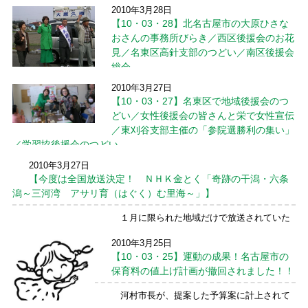
かけたさそうな方にチラシを渡すと「しんぶ
2010年3月28日
日開票の東海市会議員選挙。日本共産党の辻
ん読みたいんだけど」 ...
続きを読む →
【10・03・28】北名古屋市の大原ひさな
井タカ子さん、安井ひろ子さんが当選しまし
た。 新日鉄の企業城下町の東海市。豊かな
おさんの事務所びらき／西区後援会のお花
財政をくら ...
続きを読む →
見／名東区高針支部のつどい／南区後援会
総会
2010年3月27日
がんばれ！大原ひさなおさん 北名古屋市で
【10・03・27】名東区で地域後援会のつ
事務所びらき ３月２８日、朝は、北名古屋
どい／女性後援会の皆さんと栄で女性宣伝
市の大原ひさなおさんの事務所びらきに行
／東刈谷支部主催の「参院選勝利の集い」
き、応援のごあいさつをさせていただきまし
た。 大原ひさなおさんは、地域の方々に、
／学習協後援会のつどい
「困ったときは大原 ...
続きを読む →
2010年3月27日
名東区でつどいに参加 ３月２７日、名東区
【今度は全国放送決定！ ＮＨＫ金とく「奇跡の干潟・六条
の２つの地域後援会が共同で開いてくださっ
潟～三河湾 アサリ育（はぐく）む里海～」】
たつどいに参加し、皆さんと交流しました。
田中せつ子前名古屋市議も参加し、お話をし
１月に限られた地域だけで放送されていた
ました。 「お金があるところには、またお
ＮＨＫ「金とく 奇跡の干潟 六条潟 ～三
金が集まるしくみ ...
続きを読む →
2010年3月25日
河湾アサリ育む里海～」が、今度は全国放送
【10・03・25】運動の成果！名古屋市の
することになったそうです。 多くの皆さん
に是非観ていただきたいのでお知らせいたし
保育料の値上げ計画が撤回されました！！
ます。 ◆４月９ ...
続きを読む →
河村市長が、提案した予算案に計上されて