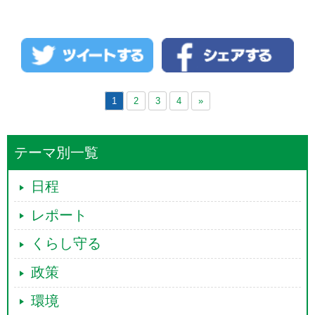
表です。鳩山首相は、７年間でブリヂストン
株だけで５億２１５０万円も株主配当を受け
ています。そして株主減税で７年間で約５２
００万円も減税になっ ...
続きを読む →
1
2
3
4
»
テーマ別一覧
日程
レポート
くらし守る
政策
環境