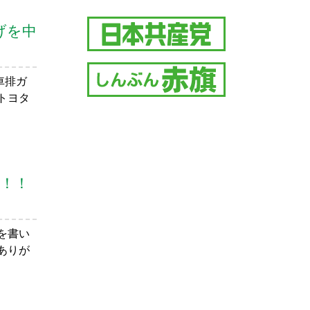
げを中
車排ガ
トヨタ
た！！
を書い
ありが