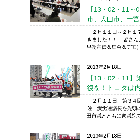
【13・02・11
市、犬山市、一
２月１１日～２月１７
きました！！ 皆さん
早朝宣伝＆集会＆デモ）
2013年2月18日
【13・02・1
復を！トヨタは
２月１１日、第３４回
佐一愛労連議長を先頭
田市議とともに衆議院で
2013年2月18日