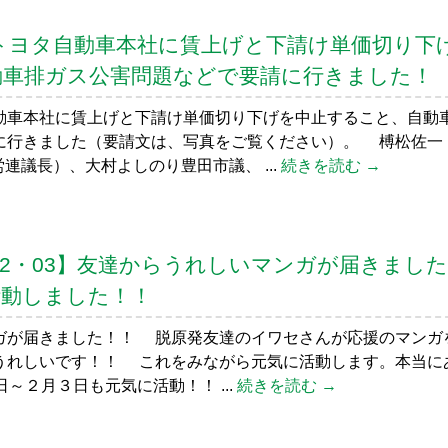
6】トヨタ自動車本社に賃上げと下請け単価切り下
動車排ガス公害問題などで要請に行きました！
車本社に賃上げと下請け単価切り下げを中止すること、自動
に行きました（要請文は、写真をご覧ください）。 榑松佐一
連議長）、大村よしのり豊田市議、 ...
続きを読む →
8～02・03】友達からうれしいマンガが届きまし
活動しました！！
ガが届きました！！ 脱原発友達のイワセさんが応援のマンガ
うれしいです！！ これをみながら元気に活動します。本当に
～２月３日も元気に活動！！ ...
続きを読む →