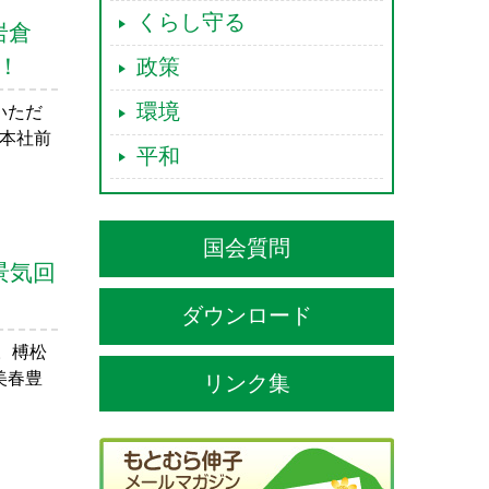
くらし守る
岩倉
！
政策
環境
いただ
本社前
平和
国会質問
景気回
ダウンロード
。榑松
美春豊
リンク集