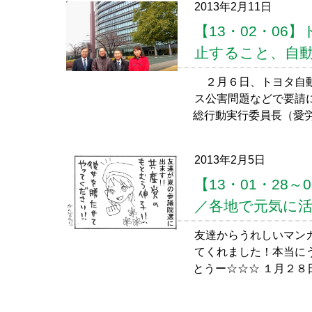
2013年2月11日
【13・02・0
止すること、自
２月６日、トヨタ自動
ス公害問題などで要請
総行動実行委員長（愛労
2013年2月5日
【13・01・2
／各地で元気に
友達からうれしいマン
てくれました！本当に
とうー☆☆☆ １月２８日