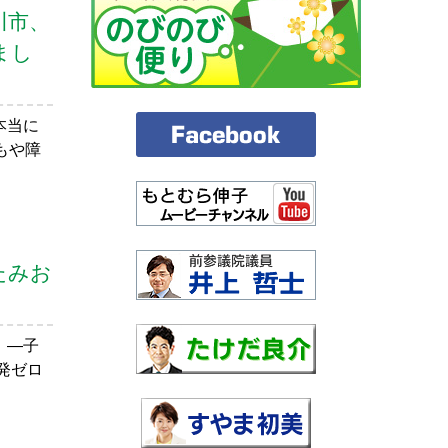
川市、
まし
本当に
もや障
たみお
！―子
発ゼロ