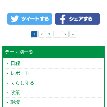
た！！！ 豊明市会議員選挙は注目されてい
４月２４日、春日井市へ行き、原田ゆうじ
るのか、テレビカメラが入りました。次の場
市議候補を柳沢けさみ県議候補とともに熱烈
所にもテレビカメラが来て ...
続きを読む →
応援！！ 原田ゆうじ候補は３０歳で、障がい
者施設で働いていた福祉の心がある青年で
す！！ これまで頑張ってきた内藤富江さんと
バトンタッチ。 ...
続きを読む →
1
2
3
…
9
»
テーマ別一覧
日程
レポート
くらし守る
政策
環境