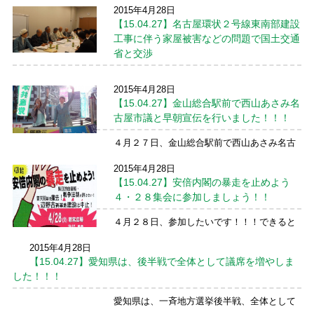
2015年4月28日
「安倍内閣の暴走を止めよう―――集団的
【15.04.27】名古屋環状２号線東南部建設
自衛権・戦争法制を許さない！普天間基地撤
工事に伴う家屋被害などの問題で国土交通
去・辺野古新基地建設を中止せよ！４・２８
省と交渉
愛知集会」に参加しました！！ 斉藤愛子名
古屋市議、くれまつ順子名古屋市議、山口き
４月２７日、名古屋環状２号線東南部懇談会
よあき名古屋市議、 ...
続きを読む →
2015年4月28日
の皆様、名古屋環状２号線問題懇談会の皆様
【15.04.27】金山総合駅前で西山あさみ名
が国会に来られ、名古屋市天白区、緑区を通
古屋市議と早朝宣伝を行いました！！！
る名古屋環状２号線（高速専用部）・国道３
０２号（一般部）、関連工事（雨水調整池、
４月２７日、金山総合駅前で西山あさみ名古
共同溝立坑）周辺の住 ...
続きを読む →
屋市議と早朝宣伝を行い、いっせい地方選挙
2015年4月28日
のご報告と決意を述べました。 引き続き５月
【15.04.27】安倍内閣の暴走を止めよう
１４日にも閣議決定と報道されている戦争立
法を阻止すること含め、安倍政権の戦争する
４・２８集会に参加しましょう！！
国づくりは許さない ...
続きを読む →
４月２８日、参加したいです！！！できると
思います。 一緒に参加しましょう！！！
2015年4月28日
【15.04.27】愛知県は、後半戦で全体として議席を増やしま
した！！！
愛知県は、一斉地方選挙後半戦、全体として