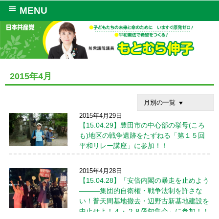
MENU
2015年4月
月別の一覧
2015年4月29日
【15.04.29】豊田市の中心部の挙母(ころ
も)地区の戦争遺跡をたずねる「第１５回
平和リレー講座」に参加！！
４月２９日、豊田市の中心部の挙母(ころも)
2015年4月28日
地区の戦争遺跡をたずねる「第１５回平和リ
【15.04.28】「安倍内閣の暴走を止めよう
レー講座」に参加しました。 挙母地区と
―――集団的自衛権・戦争法制を許さな
は、梅ヶ坪、宮口、逢妻、根川、挙母の５町
村が１９０６年に合併した地域を指すそうで
い！普天間基地撤去・辺野古新基地建設を
す。 終戦間近 ...
続きを読む →
中止せよ！４・２８愛知集会」に参加！！