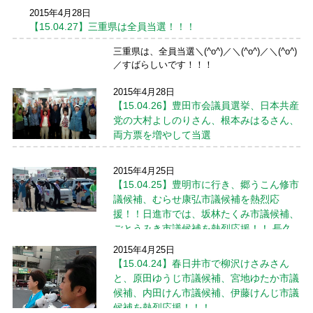
改選時と比べると議席を増やしました！！ 一
2015年4月28日
宮市、豊橋市、尾張旭市、みよし市、東浦
【15.04.27】三重県は全員当選！！！
町、蟹江町、豊山町が議席を増やしまし
た！！ 春日井市、豊田市、安城市、日進市、
三重県は、全員当選＼(^o^)／＼(^o^)／＼(^o^)
長久手市、豊明市、瀬戸 ...
続きを読む →
／すばらしいです！！！
2015年4月28日
【15.04.26】豊田市会議員選挙、日本共産
党の大村よしのりさん、根本みはるさん、
両方票を増やして当選
４月２６日投開票の豊田市会議員選挙、日本
2015年4月25日
共産党の大村よしのりさん、根本みはるさ
【15.04.25】豊明市に行き、郷うこん修市
ん、両方票を増やして当選しました＼(^o^)／
議候補、むらせ康弘市議候補を熱烈応
＼(^o^)／＼(^o^)／
援！！日進市では、坂林たくみ市議候補、
ごとうみき市議候補を熱烈応援！！ 長久
手市では、原田ひでとし市議候補、林みすず市議候補を熱烈応
2015年4月25日
援！！
【15.04.24】春日井市で柳沢けさみさん
と、原田ゆうじ市議候補、宮地ゆたか市議
４月２５日、豊明市の 郷うこん修市議候
候補、内田けん市議候補、伊藤けんじ市議
補、むらせ康弘市議候補を くれまつ順子名
候補を熱烈応援！！！
古屋市議とともに熱烈応援してきまし