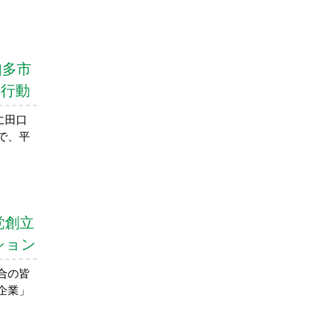
知多市
」行動
に田口
で、平
党創立
ション
合の皆
企業」