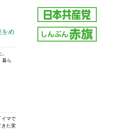
絶をめ
した。
、暮ら
「イマで
てきた実