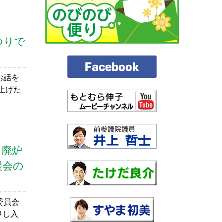
つりで
お話を
上げた
・廃炉
援会の
委員会
申し入