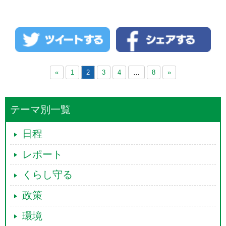
つくる公団自治協の皆さんと懇談しました。
ひろし県議、社 ...
続きを読む →
住民の皆さんの高齢化、低所得化が進み、家
賃負担が重く、すみ続けられない現状があり
ます。 都営住宅など公営住宅に応募しても応
募が殺到し、なか ...
続きを読む →
«
1
2
3
4
…
8
»
テーマ別一覧
日程
レポート
くらし守る
政策
環境