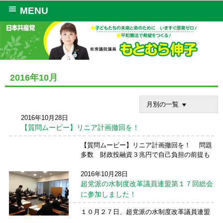
MENU
2016年10月
月別の一覧
2016年10月28日
【質問ムービー】リニア計画撤回を！
【質問ムービー】リニア計画撤回を！ 問題
多数 財政投融資３兆円で自己負担の前提も
崩れる 観る方にとっては、１時間は長いと思
われると思いますが、時間が足りず、準備し
2016年10月28日
ていた内容は全部できませんでした。 ご覧 い
超党派の水制度改革議員連盟第１７回総会
ただければ幸 ...
続きを読む →
に参加しました！
１０月２７日、超党派の水制度改革議員連盟
第１７回総会に清水忠史衆議院議員、山添拓