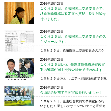
2016年10月27日
参議院議員とともに参加しました！ 水循環基
１０月２６日、衆議院国土交通委員会で、
本法ができ、水循環基本計画（２０１５年度
～２０１９年度の５年間）ができました。こ
鉄道運輸機構法改定案の質疑、反対討論を
の充実を図っていく ...
続きを読む →
行いました。
１０月２６日、衆議院国土交通委員会で、Ｊ
2016年10月25日
Ｒ東海・リニアへ財政投融資３兆円投入のた
１０月２６日、衆議院国土交通委員会のス
めの仕組みをつくる法案（鉄道運輸機構法改
ケジュールです。
定案）の質疑、反対討論を行いました。 実
質審議は、この日が初めて。 安全性、採算
１０月２６日、衆議院国土交通委員会のスケ
性、技術面、自然 ...
続きを読む →
ジュールです。 内容は、リニアへ財政投融資
2016年10月25日
で３兆円の公的資金投入のための法案(鉄道運
１０月２６日(水)、鉄道運輸機構法案改定
輸機構法案改定案)の審議です。
案の審議が国土交通委員会で行われます!
１０月２６日(水)、リニアへ財政投融資で３兆
円の公的資金投入のための法案(鉄道運輸機構
2016年10月24日
法案改定案)の審議が国土交通委員会で行われ
金山総合駅前で早朝宣伝を行いました！
ます!是非とも監視的国会傍聴や応援をお願い
いたしますm(__)m ◆９：３０～１１：２
１０月２４日、金山総合駅前で早朝宣伝を行
５ 参 ...
続きを読む →
いました！ 新しいデザインのバナーと宣伝カ
ーで、 山口清明名古屋市議+いつもの西山あ