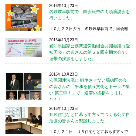
さみ名古屋市議、すやま初美わかもの雇用対
2016年10月23日
策部長、もとむらで訴えました。 ３つの署名
名鉄岐阜駅前で、国会報告の街頭演説会を
①長時間労働是 ...
続きを読む →
行いました。
１０月２２日夕方、名鉄岐阜駅前で、国会報
告の街頭演説会を行いました。 井深正美岐阜
2016年10月23日
市議も参加！！ 東海ブロック関係議員が順番
愛知県国家公務関連労働組合共闘会議（愛
に伺い国会報告。井上さとし参院国対委員長
→もとむら→武田良介参議院議員→島津ゆき
知国公）の皆さんの第５８回定期大会で、
ひろ衆議院議員と ...
続きを読む →
連帯の挨拶をしました。
１０月２２日、愛知県国家公務関連労働組合
2016年10月23日
共闘会議（愛知国公）の皆さんの第５８回定
安保関連法廃止 戦争させない瑞穂区の会
期大会で、連帯の挨拶をしました。 愛労連の
の皆さんの「平和を願う文化とトークの集
榑松佐一議長や中部ブロック国公の中田猛議
長も挨拶をされました。 愛知国公の皆さん
い 第二弾！」で、連帯の挨拶をしまし
は、憲法に根ざし、 ...
続きを読む →
た！！！
2016年10月23日
安保関連法廃止 戦争させない瑞穂区の会の皆
ＵＲ住宅などに暮らす方々でつくる公団自
さんの「平和を願う文化とトークの集い 第二
治協の皆さんと懇談しました。
弾！」に高橋ゆうすけ名古屋市議とともに参
加し、連帯の挨拶をしました！！！ 民進党か
１０月２１日、ＵＲ住宅などに暮らす方々で
ら近藤昭一衆議院議員が参加され講演、高木