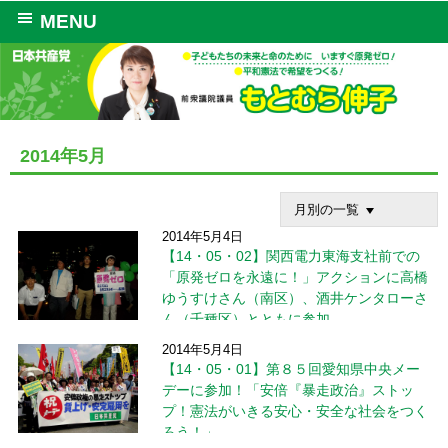
MENU
2014年5月
月別の一覧
2014年5月4日
【14・05・02】関西電力東海支社前での
「原発ゼロを永遠に！」アクションに高橋
ゆうすけさん（南区）、酒井ケンタローさ
ん（千種区）とともに参加
2014年5月4日
５月２日金曜日、関西電力東海支社前での
【14・05・01】第８５回愛知県中央メー
「原発ゼロを永遠に！」アクションに高橋ゆ
デーに参加！「安倍『暴走政治』ストッ
うすけさん（南区）、酒井ケンタローさん
プ！憲法がいきる安心・安全な社会をつく
（千種区）とともに参加。 通りがかった小
学生や中学生の子が、手拍子をとって一緒に
ろう！」