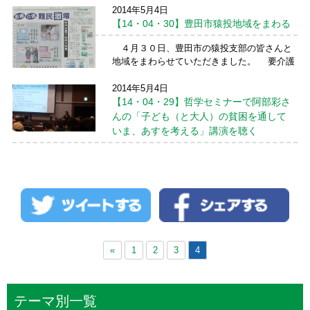
コールしてくださった ...
続きを読む →
2014年5月4日
５月１日、第８５回愛知県中央メーデーに
【14・04・30】豊田市猿投地域をまわる
参加しました。 名古屋栄での集会は３００
０人、豊橋、安城、春日井、一宮、瀬戸など
４月３０日、豊田市の猿投支部の皆さんと
の参加者を合わせると４５００人のメーデー
地域をまわらせていただきました。 要介護
です。 メーデーは、１８８６年５月１日、
５のパートナーを介護している男性は、「ち
アメリカの労働組 ...
続きを読む →
ょっとあがっていくかい」と介護の状況を教
2014年5月4日
えてくださいました。 病院や訪問入浴サー
【14・04・29】哲学セミナーで阿部彩さ
ビスなどとも連携 ...
続きを読む →
んの「子ども（と大人）の貧困を通して
いま、あすを考える」講演を聴く
４月２９日、名古屋哲学セミナーの皆さん
が企画された国立社会保障・人口問題研究所
の阿部彩さんの「子ども（と大人）の貧困を
通して いま、あすを考える」というテーマ
の講演を聴きました。 誰もが「つながり」
「役割」「居場所」 ...
続きを読む →
«
1
2
3
4
テーマ別一覧