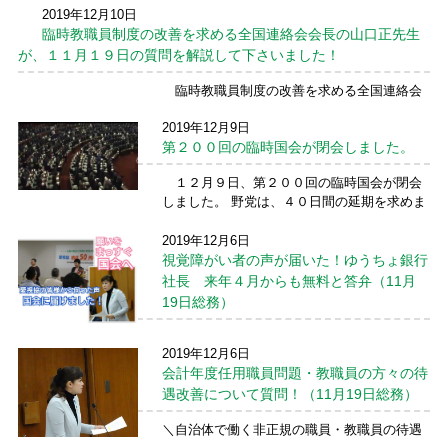
2019年12月10日
会保障切り捨てに抗議し、誰もが安心して暮
臨時教職員制度の改善を求める全国連絡会会長の山口正先生
らせる世の中を求めて、９月１１日、高齢者
怒りの座り込み行動が厚生労働省前で始まり
が、１１月１９日の質問を解説して下さいました！
ました。 主 ...
続きを読む →
臨時教職員制度の改善を求める全国連絡会
会長の山口正先生が、１１月１９日の質問を
2019年12月9日
解説して下さいました！こんな大きい記事で
第２００回の臨時国会が閉会しました。
びっくり(>_<) 各自治体、教育委員会で、臨
時教職員、会計年度任用職員の皆様の処遇の
１２月９日、第２００回の臨時国会が閉会
改 ...
続きを読む →
しました。 野党は、４０日間の延期を求めま
したが、与党の反対多数で否決されてしまい
ました。 総理大臣不信任案を出すかどうか
2019年12月6日
の判断もありましたが、不信任案否決、安倍
視覚障がい者の声が届いた！ゆうちょ銀行
首相が信任され、 ...
続きを読む →
社長 来年４月からも無料と答弁（11月
19日総務）
＼＼視覚障がい者の声が届いた！／／ ＼ゆう
2019年12月6日
ちょ銀行社長 来年４月からも無料と答弁／
会計年度任用職員問題・教職員の方々の待
１１月１９日の衆議院総務委員会の質問の
遇改善について質問！（11月19日総務）
なかで、ゆうちょ銀行の池田憲人社長は、振
り込みを知らせる点字の振替受払通知票の郵
＼自治体で働く非正規の職員・教職員の待遇
送について、「来 ...
続きを読む →