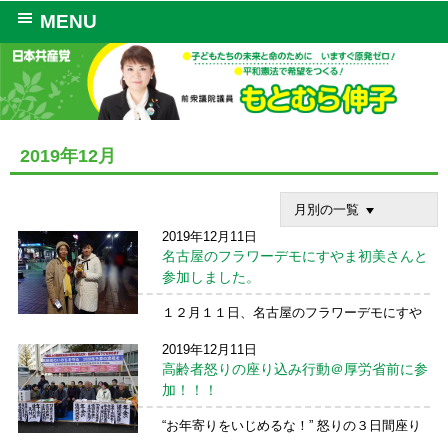
MENU
2019年12月
月別の一覧
2019年12月11日
名古屋のフラワーデモにすやま初美さんと
参加しました。
１２月１１日、名古屋のフラワーデモにすや
ま初美さんと参加しました。 今日は、サイレ
2019年12月11日
ントデモでしたが、被害の苦しみ、With You
高齢者怒りの座り込み行動＠厚労省前に参
の思いなどが書かれた展示(※)もありました。
今日のＮＨＫハートネットＴＶでは、４都市
加！！！
のフ ...
続きを読む →
“お年寄りをいじめるな！” 怒りの３日間座り
込みスタート❗ 厚生労働省前 安倍政権の社