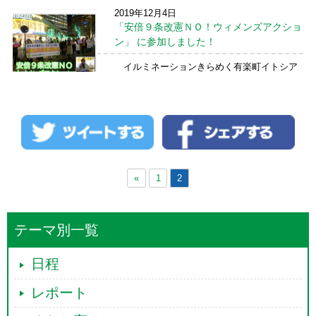
改善／ ＼ 答弁を使ってください ／ １１月
2019年12月4日
１９日の衆議院総務委員会で、自治体で働く
「安倍９条改憲ＮＯ！ウィメンズアクショ
非正規の職員・教職員の方々の待遇改善に役
立つと思われる答弁をいくか取りました。ぜ
ン」 に参加しました！
ひとも現場の改 ...
続きを読む →
イルミネーションきらめく有楽町イトシア
前での、「安倍９条改憲ＮＯ！ウィメンズア
クション」 に参加しました！ 「桜を見る会」
問題もこのままの幕引きは絶対に許さない！
あきらめない女性パワーはすごいです！ 女性
が集まると元気 ...
続きを読む →
«
1
2
テーマ別一覧
日程
レポート