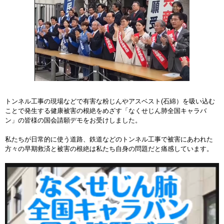
トンネル工事の現場などで有害な粉じんやアスベスト(石綿）を吸い込む
ことで発生する健康被害の根絶をめざす「なくせじん肺全国キャラバ
ン」の皆様の国会請願デモをお受けしました。
私たちが日常的に使う道路、鉄道などのトンネル工事で被害にあわれた
方々の早期救済と被害の根絶は私たち自身の問題だと痛感しています。
動
画
プ
レ
ー
ヤ