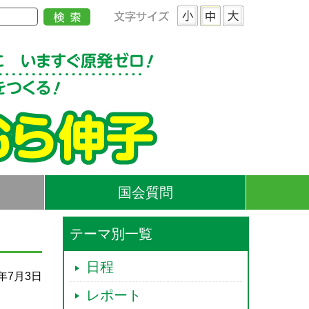
国会質問
テーマ別一覧
日程
4年7月3日
レポート