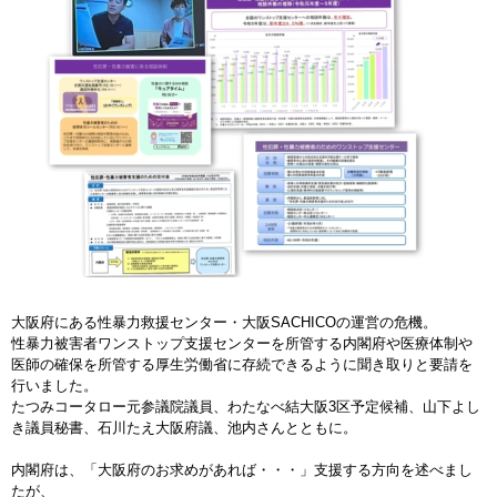
大阪府にある性暴力救援センター・大阪SACHICOの運営の危機。
性暴力被害者ワンストップ支援センターを所管する内閣府や医療体制や
医師の確保を所管する厚生労働省に存続できるように聞き取りと要請を
行いました。
たつみコータロー元参議院議員、わたなべ結大阪3区予定候補、山下よし
き議員秘書、石川たえ大阪府議、池内さんとともに。
内閣府は、「大阪府のお求めがあれば・・・」支援する方向を述べまし
たが、