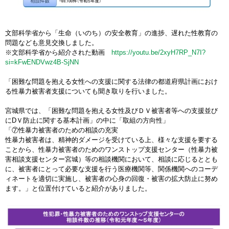
文部科学省から「生命（いのち）の安全教育」の進捗、遅れた性教育の
問題なども意見交換しました。
※文部科学省から紹介された動画
https://youtu.be/2xyH7RP_N7I?
si=kFwENDVwz4B-SjNN
「困難な問題を抱える女性への支援に関する法律の都道府県計画におけ
る性暴力被害者支援についても聞き取りを行いました。
宮城県では、「困難な問題を抱える女性及びＤＶ被害者等への支援並び
にDＶ防止に関する基本計画」の中に「取組の方向性」
「⑦性暴力被害者のための相談の充実
性暴力被害者は、精神的ダメージを受けている上、様々な支援を要する
ことから、性暴力被害者のためのワンストップ支援センター（性暴力被
害相談支援センター宮城）等の相談機関において、相談に応じるととも
に、被害者にとって必要な支援を行う医療機関等、関係機関へのコーデ
ィネートを適切に実施し、被害者の心身の回復・被害の拡大防止に努め
ます。」と位置付けていると紹介がありました。