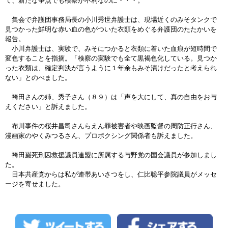
て、新たな争点でも検察が不利なのに・・・。
集会で弁護団事務局長の小川秀世弁護士は、現場近くのみそタンクで
見つかった鮮明な赤い血の色がついた衣類をめぐる弁護団のたたかいを
報告。
小川弁護士は、実験で、みそにつかると衣類に着いた血痕が短時間で
変色することを指摘。「検察の実験でも全て黒褐色化している。見つか
った衣類は、確定判決が言うように１年余もみそ漬けだったと考えられ
ない」とのべました。
袴田さんの姉、秀子さん（８９）は「声を大にして、真の自由をお与
えください」と訴えました。
布川事件の桜井昌司さんらえん罪被害者や映画監督の周防正行さん、
漫画家のやくみつるさん、プロボクシング関係者も訴えました。
袴田巌死刑囚救援議員連盟に所属する与野党の国会議員が参加しまし
た。
日本共産党からは私が連帯あいさつをし、仁比聡平参院議員がメッセ
ージを寄せました。