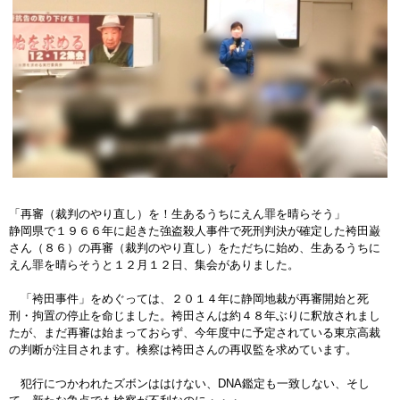
「再審（裁判のやり直し）を！生あるうちにえん罪を晴らそう」
静岡県で１９６６年に起きた強盗殺人事件で死刑判決が確定した袴田巌
さん（８６）の再審（裁判のやり直し）をただちに始め、生あるうちに
えん罪を晴らそうと１２月１２日、集会がありました。
「袴田事件」をめぐっては、２０１４年に静岡地裁が再審開始と死
刑・拘置の停止を命じました。袴田さんは約４８年ぶりに釈放されまし
たが、まだ再審は始まっておらず、今年度中に予定されている東京高裁
の判断が注目されます。検察は袴田さんの再収監を求めています。
犯行につかわれたズボンははけない、DNA鑑定も一致しない、そし