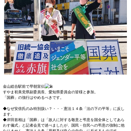
金山総合駅前で早朝宣伝
すやま初美党県副委員長、愛知県委員会の皆様と参加。
「国葬」の強行はやめるべきです。
◆なぜ安倍氏のみ特別扱い？・・・憲法１４条「法の下の平等」に反し
ます。
◆岸田首相は「国葬」は「故人に対する敬意と弔意を国全体としてあら
わす儀式」と記者会見で述べましたが、国民・住民への弔意の強制に他
なりません。憲法１９条「思想及び良心の自由」に反するものです。