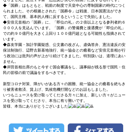
◆「国葬」はもともと、戦前の制度で天皇中心の専制国家の時代につく
られました。その根拠とされた「国葬令」は戦後、日本国憲法ができ
て、国民主権、基本的人権に反するということで失効しました。
◆安倍元首相の「国葬」に、「即位の礼」の２倍以上となる参列者約６
０００人を見込んでいます。「国葬」の警備費と接遇費が「即位の礼」
での約９０億円を大きく上回り１００億円超となる可能性も指摘されて
います。
◆森友学園・加計学園疑惑、公文書の改ざん、虚偽答弁、憲法違反の安
保法制強行、辺野古新基地強行、統一協会との癒着など安倍元首相が行
う政治には批判の声が上がり続けてきました。特別扱いは、道理にあい
ません。
◆岸田首相出席のもと今すぐ国会審議をし、議事録が残る形で国民・住
民の皆様の前で議論をするべきです。
新型コロナ対策、障がいがある方々の困難、統一協会との癒着を絶ちき
り被害者救済、賃上げ、気候危機打開などのお話もしました。
いつもニュースを受け取ってくださる方々に加え、新しい方々がニュー
スを受け取ってくださり、本当に有り難いです。
皆様、本当にありがとうございました