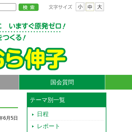
国会質問
テーマ別一覧
日程
1年6月5日
レポート