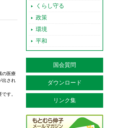
くらし守る
政策
環境
平和
国会質問
構の医療
が出され
ダウンロード
要です。
リンク集