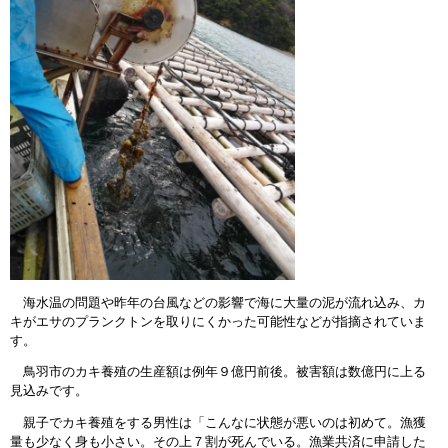
海水温の問題や昨年の台風などの影響で海に大量の泥が流れ込み、カ
キがエサのプランクトンを取りにくかった可能性などが指摘されていま
す。
鳥羽市のカキ養殖の生産額は例年９億円前後。被害額は数億円に上る
見込みです。
親子でカキ養殖をする男性は「こんなに状態が悪いのは初めて。漁獲
量も少なく身も小さい。その上７割が死んでいる。漁業共済に申請した