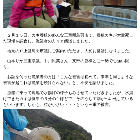
２月１５日、カキ養殖の盛んな三重県鳥羽市で、養殖カキが大量死し
た現場を調査し、漁業者の方々と懇談しました。
地元の戸上健鳥羽市議にご案内いただき、大変お世話になりました。
山本りか三重県議、中川民英さん、支部の皆様とご一緒で心強い限
り。
お話を伺った漁業者の方は「こんな被害は初めて。来年も同じような
被害が起これば漁業を続けられない」と、不安を語りました。
漁船に乗って現地で水揚げの様子もみさせていただきましたが、水揚
げできたカキは例年の３分の１ほどで、そのうち７割がへい死している
といいます。しかも、粒が小さい・・・という三重の被害。