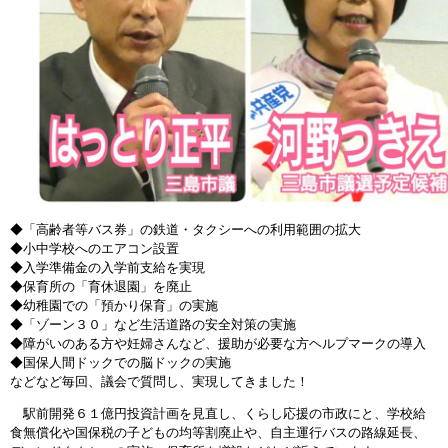
◆「高齢者等バス券」の鉄道・タクシーへの利用範囲の拡大
◆小中学校へのエアコン設置
◆入学準備金の入学前支給を実現
◆保育所の「育休退園」を廃止
◆幼稚園での「預かり保育」の実施
◆「ゾーン３０」など生活道路の安全対策の実施
◆障がいのある方や妊婦さんなど、援助が必要な方ヘルプマークの導入
◆国保人間ドックでの脳ドックの実施
などなど毎回、議会で質問し、実現してきました！
駅前開発６１億円投資計画を見直し、くらし応援の市政にと、学校給
食無償化や国保税の子どもの均等割廃止や、自主運行バスの路線延長、