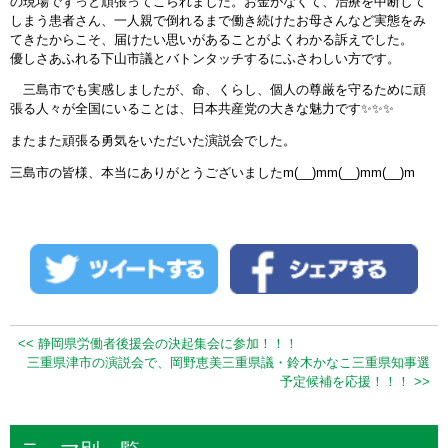
の現場でずっと頑張ってこられました。お金がなくて、治療を中断して
しまう患者さん、一人親で倒れるまで働き続けたお母さんなど実態をみ
てきたからこそ、届けたい思いがあることがよくわかる訴えでした。
優しさあふれる下山市議とバトンタッチするにふさわしい方です。
三島市でも実感しましたが、命、くらし、個人の尊厳を守るために頑
張る人々が全国にいることは、日本共産党の大きな魅力です
✨
✨
✨
またまた頑張る勇気をいただいた演説会でした。
三島市の皆様、本当にありがとうございましたm(__)mm(__)mm(__)m
<< 静岡県労働者後援会の決起集会に参加！！！
三重県津市の演説会で、岡野恵美三重県議・鈴木かなこ三重県知事選
予定候補を応援！！！ >>