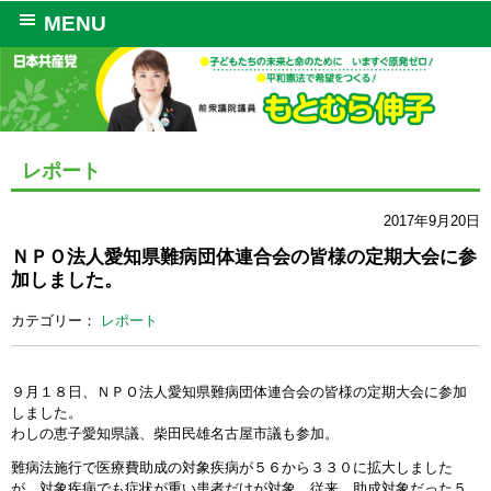
MENU
レポート
2017年9月20日
ＮＰＯ法人愛知県難病団体連合会の皆様の定期大会に参
加しました。
カテゴリー：
レポート
９月１８日、ＮＰＯ法人愛知県難病団体連合会の皆様の定期大会に参加
しました。
わしの恵子愛知県議、柴田民雄名古屋市議も参加。
難病法施行で医療費助成の対象疾病が５６から３３０に拡大しました
が、対象疾病でも症
状が重い患者だけが対象。従来、助成対象だった５