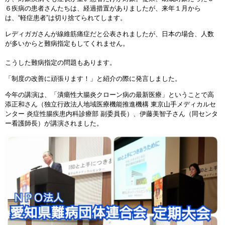
６疾病の患者さんたちは、経過措置が
ありましたが、来年１月から
は、“軽症患者”は切り捨てられてします。
レディガガさんが線維筋痛症だと公表されましたが、日本の場合、人数
が多いからと難病
指定もしてくれません。
こうした難病指定の問題もあります。
「制度の改善に頑張ります！」と紹介の際に発言しました。
今年の講演は、「潰瘍性大腸炎クローン病の最新医療」ということで高
添正和さん（独立
行政法人地域医療機能推進機構 東京山手メディカルセ
ンター 炎症性腸疾患内科診療部 副委員長）、伊藤美智子さん（同センタ
ー看護師長）が講演されました。