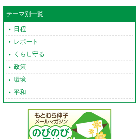
テーマ別一覧
日程
レポート
くらし守る
政策
環境
平和