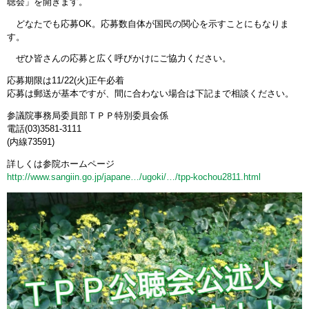
聴会」を開きます。
どなたでも応募OK。応募数自体が国民の関心を示すことにもなりま
す。
ぜひ皆さんの応募と広く呼びかけにご協力ください。
応募期限は11/22(火)正午必着
応募は郵送が基本ですが、間に合わない場合は下記まで相談ください。
参議院事務局委員部ＴＰＰ特別委員会係
電話(03)3581-3111
(内線73591)
詳しくは参院ホームページ
http://www.sangiin.go.jp/japane…/ugoki/…/tpp-kochou2811.html