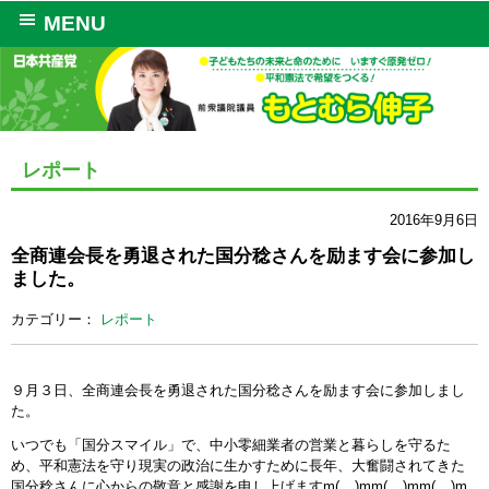
MENU
レポート
2016年9月6日
全商連会長を勇退された国分稔さんを励ます会に参加し
ました。
カテゴリー：
レポート
９月３日、全商連会長を勇退された国分稔さんを励ます会に参加しまし
た。
いつでも「国分スマイル」で、中小零細業者の営業と暮らしを守るた
め、平和憲法を守り現実の政治に生かすために長年、大奮闘されてきた
国分稔さんに心からの敬意と感謝を申し上げますm(__)mm(__)mm(__)m