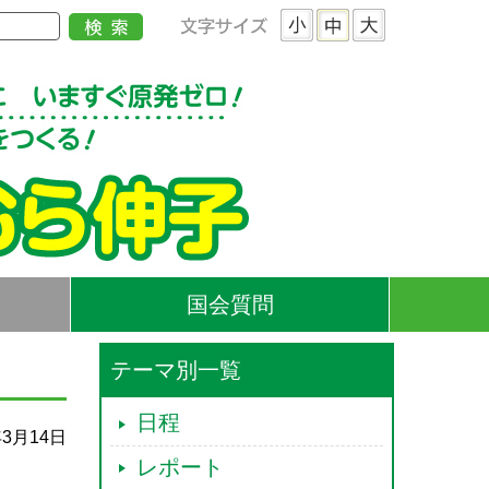
国会質問
テーマ別一覧
日程
年3月14日
レポート