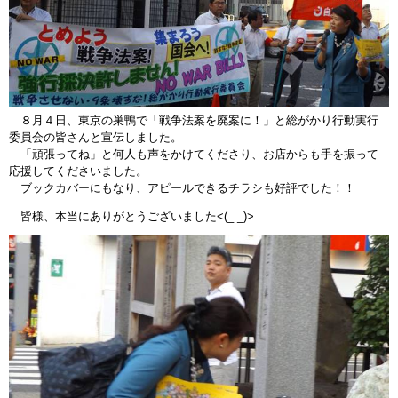
８月４日、東京の巣鴨で「戦争法案を廃案に！」と総がかり行動実行
委員会の皆さんと宣伝しました。
「頑張ってね」と何人も声をかけてくださり、お店からも手を振って
応援してくださいました。
ブックカバーにもなり、アピールできるチラシも好評でした！！
皆様、本当にありがとうございました<(_ _)>