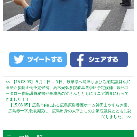
<< 【15.08.03】８月１日～３日、岐阜県へ島津ゆきひろ衆院議員や武
田良介参院比例予定候補、高木光弘参院岐阜選挙区予定候補、辰巳コ
ータロー参院議員秘書や事務所の皆さんとともにリニア調査に行って
きました！！
【15.08.05】広島市内にある広島原爆養護ホーム神田山やすらぎ園、
広島赤十字原爆病院に、広島出身の大平よしのぶ衆院議員とともに訪
問しました。 >>