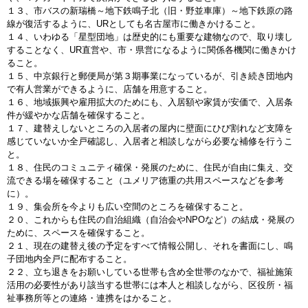
１３、市バスの新瑞橋～地下鉄鳴子北（旧・野並車庫）～地下鉄原の路
線が復活するように、URとしても名古屋市に働きかけること。
１４、いわゆる「星型団地」は歴史的にも重要な建物なので、取り壊し
することなく、UR直営や、市・県営になるように関係各機関に働きかけ
ること。
１５、中京銀行と郵便局が第３期事業になっているが、引き続き団地内
で有人営業ができるように、店舗を用意すること。
１６、地域振興や雇用拡大のためにも、入居額や家賃が安価で、入居条
件が緩やかな店舗を確保すること。
１７、建替えしないところの入居者の屋内に壁面にひび割れなど支障を
感じていないか全戸確認し、入居者と相談しながら必要な補修を行うこ
と。
１８、住民のコミュニティ確保・発展のために、住民が自由に集え、交
流できる場を確保すること（ユメリア徳重の共用スペースなどを参考
に）。
１９、集会所を今よりも広い空間のところを確保すること。
２０、これからも住民の自治組織（自治会やNPOなど）の結成・発展の
ために、スペースを確保すること。
２１、現在の建替え後の予定をすべて情報公開し、それを書面にし、鳴
子団地内全戸に配布すること。
２２、立ち退きをお願いしている世帯も含め全世帯のなかで、福祉施策
活用の必要性があり該当する世帯には本人と相談しながら、区役所・福
祉事務所等との連絡・連携をはかること。