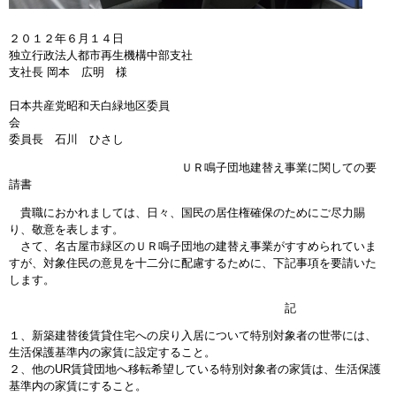
２０１２年６月１４日
独立行政法人都市再生機構中部支社
支社長 岡本 広明 様
日本共産党昭和天白緑地区委員
委員長 石川 ひさし
ＵＲ鳴子団地建替え事業に関しての要
請書
貴職におかれましては、日々、国民の居住権確保のためにご尽力賜
り、敬意を表します。
さて、名古屋市緑区のＵＲ鳴子団地の建替え事業がすすめられていま
すが、対象住民の意見を十二分に配慮するために、下記事項を要請いた
します。
記
１、新築建替後賃貸住宅への戻り入居について特別対象者の世帯には、
生活保護基準内の家賃に設定すること。
２、他のUR賃貸団地へ移転希望している特別対象者の家賃は、生活保護
基準内の家賃にすること。