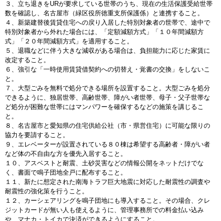
３、立ち退きをURが要求している世帯のうち、現在の生活保護受給世帯
数を確認し、名古屋市（緑区役所徳重支所保護係）と連携すること。
４、新築建替後賃貸住宅への戻り入居した特別対象者の世帯で、途中で
特別対象者から外れた場合には、「定額減額方式」「１０年間減額方
式」「２０年間減額方式」を適用すること。
５、退職などに伴う大きな減収がある場合は、負担能力に応じた家賃に
改定すること。
６、強引な「一時使用賃貸借契約への切替え・覚書の交換」をしないこ
と。
７、大型ごみを無料で処分できる場所を設置すること。大型ごみを処分
できるように、独居世帯、高齢世帯、障がい者世帯、母子・父子世帯な
ど処分が困難な世帯にはマンパワーを確保するなどの施策を講じるこ
と。
８、名古屋市と愛知県の住宅供給公社（市・県営住宅）に可能な限りの
協力を要請すること。
９、エレベーターが設置されている８０棟は希望する高齢者・障がい者
など体の不自由な方を優先入居すること。
１０、アスベストと耐震、土砂災害などの情報公開をネットだけでな
く、書面で鳴子団地全戸に配布すること。
１１、新たに想定された南海トラフ巨大地震に対応した耐震性の調査や
耐震性の強化策を行うこと。
１２、カーシェアリングを鳴子団地にも導入すること。その場合、クレ
ジットカードが無い人も使えるように、管理事務所での料金払い込み
や、マナカ・トイカで決済ができるようにすること。