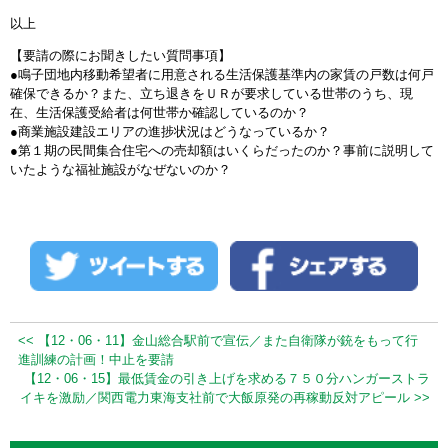
以上
【要請の際にお聞きしたい質問事項】
●鳴子団地内移動希望者に用意される生活保護基準内の家賃の戸数は何戸
確保できるか？また、立ち退きをＵＲが要求している世帯のうち、現
在、生活保護受給者は何世帯か確認しているのか？
●商業施設建設エリアの進捗状況はどうなっているか？
●第１期の民間集合住宅への売却額はいくらだったのか？事前に説明して
いたような福祉施設がなぜないのか？
<< 【12・06・11】金山総合駅前で宣伝／また自衛隊が銃をもって行
進訓練の計画！中止を要請
【12・06・15】最低賃金の引き上げを求める７５０分ハンガーストラ
イキを激励／関西電力東海支社前で大飯原発の再稼動反対アピール >>