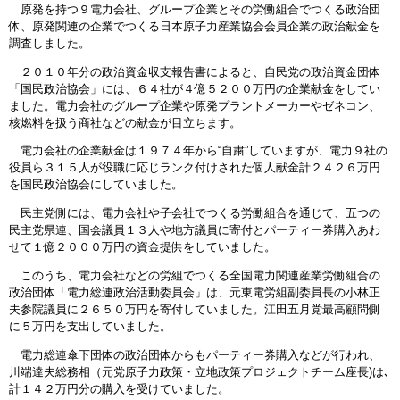
原発を持つ９電力会社、グループ企業とその労働組合でつくる政治団
体、原発関連の企業でつくる日本原子力産業協会会員企業の政治献金を
調査しました。
２０１０年分の政治資金収支報告書によると、自民党の政治資金団体
「国民政治協会」には、６４社が４億５２００万円の企業献金をしてい
ました。電力会社のグループ企業や原発プラントメーカーやゼネコン、
核燃料を扱う商社などの献金が目立ちます。
電力会社の企業献金は１９７４年から“自粛”していますが、電力９社の
役員ら３１５人が役職に応じランク付けされた個人献金計２４２６万円
を国民政治協会にしていました。
民主党側には、電力会社や子会社でつくる労働組合を通じて、五つの
民主党県連、国会議員１３人や地方議員に寄付とパーティー券購入あわ
せて１億２０００万円の資金提供をしていました。
このうち、電力会社などの労組でつくる全国電力関連産業労働組合の
政治団体「電力総連政治活動委員会」は、元東電労組副委員長の小林正
夫参院議員に２６５０万円を寄付していました。江田五月党最高顧問側
に５万円を支出していました。
電力総連傘下団体の政治団体からもパーティー券購入などが行われ、
川端達夫総務相（元党原子力政策・立地政策プロジェクトチーム座長)は､
計１４２万円分の購入を受けていました。