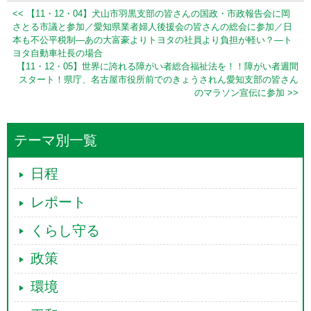
<< 【11・12・04】犬山市羽黒支部の皆さんの国政・市政報告会に岡
さとる市議と参加／愛知県業者婦人後援会の皆さんの総会に参加／日
本も不公平税制―あの大富豪よりトヨタの社員より負担が軽い？―ト
ヨタ自動車社長の場合
【11・12・05】世界に誇れる障がい者総合福祉法を！！障がい者週間
スタート！県庁、名古屋市役所前でのきょうされん愛知支部の皆さん
のマラソン宣伝に参加 >>
テーマ別一覧
日程
レポート
くらし守る
政策
環境