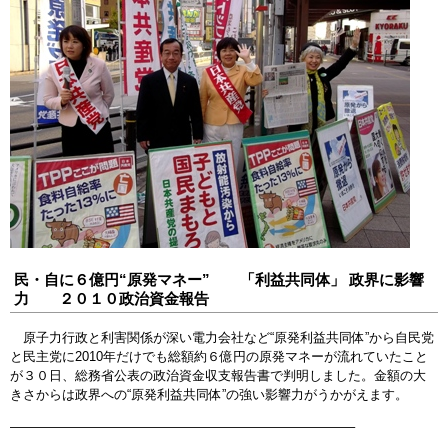
民・自に６億円“原発マネー” 「利益共同体」 政界に影響
力 ２０１０政治資金報告
原子力行政と利害関係が深い電力会社など“原発利益共同体”から自民党
と民主党に2010年だけでも総額約６億円の原発マネーが流れていたこと
が３０日、総務省公表の政治資金収支報告書で判明しました。金額の大
きさからは政界への“原発利益共同体”の強い影響力がうかがえます。
——————————————————————————–