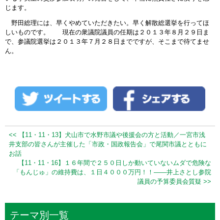
じます。
野田総理には、早くやめていただきたい。早く解散総選挙を行ってほ
しいものです。 現在の衆議院議員の任期は２０１３年８月２９日ま
で、参議院選挙は２０１３年７月２８日までですが、そこまで待てませ
ん。
<< 【11・11・13】犬山市で水野市議や後援会の方と活動／一宮市浅
井支部の皆さんが主催した「市政・国政報告会」で尾関市議とともに
お話
【11・11・16】１６年間で２５０日しか動いていないムダで危険な
「もんじゅ」の維持費は、１日４０００万円！！――井上さとし参院
議員の予算委員会質疑 >>
テーマ別一覧