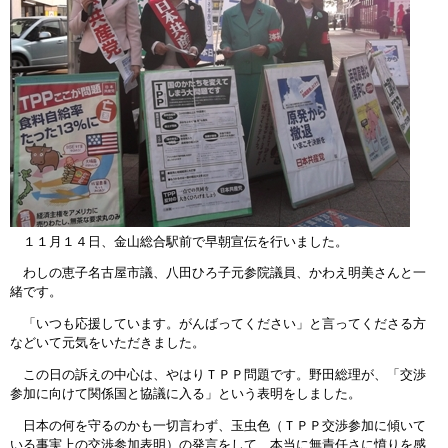
１１月１４日、金山総合駅前で早朝宣伝を行いました。
わしの恵子名古屋市議、八田ひろ子元参院議員、かわえ明美さんと一
緒です。
「いつも応援しています。がんばってください」と言ってくださる方
などいて元気をいただきました。
この日の訴えの中心は、やはりＴＰＰ問題です。野田総理が、「交渉
参加に向けて関係国と協議に入る」という表明をしました。
日本の何を守るのかも一切言わず、玉虫色（ＴＰＰ交渉参加に傾いて
いる事実上の交渉参加表明）の発言をして、本当に無責任さに憤りを感