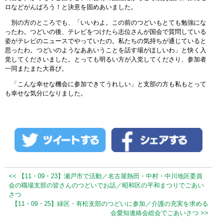
ロなどがんばろう！と決意を固めあいました。
別の方のところでも、「いいわよ。この前のつどいもとても勉強にな
ったわ。つどいの後、テレビをつけたら志位さんが国会で質問している
姿がテレビのニュースでやっていたの。私たちの気持ちが通じていると
思ったわ。つどいのようなああいうことを話す場がほしいわ」と快く入
党してくださいました。とっても明るい方が入党してくださり、参加者
一同またまた大喜び。
「こんな幸せな機会に参加できてうれしい」と支部の方も私もとって
も幸せな気分になりました。
<< 【11・09・23】瀬戸市で活動／名古屋熱田・中村・中川地区委員
会の職場支部の皆さんのつどいでお話／昭和区の平和まつりでごあい
さつ
【11・09・25】緑区・有松支部のつどいに参加／介護の充実を求める
会愛知連絡会総会でごあいさつ >>