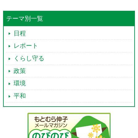
テーマ別一覧
日程
レポート
くらし守る
政策
環境
平和