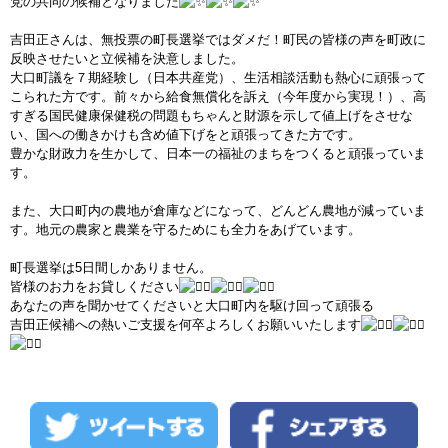
党の共同の候補となりました
吉田正さんは、無投票の町長選挙ではダメだ！町民の皆様の声を町政に
反映させたいと立候補を決意しました。
大口町議を７期経験し（日本共産党）、生活相談活動も熱心に頑張って
こられた方です。前々から給食無償化を訴え（今年度から実現！）、高
すぎる国民健康保健税の問題もちゃんと財源を示して値上げをさせな
い、国への働きかけも含め値下げをと頑張ってきた方です。
豊かな財政力を生かして、日本一の福祉のまちをつくると頑張っていま
す。
また、大口町内の農地が倉庫などになって、どんどん農地が減っていま
す。地元の農家と農業を守るためにも全力をあげています。
町長選挙は5日間しかありません。
皆様のお力をお貸しください
あなたの声を聞かせてくださいと大口町内を駆け回って頑張る
吉田正候補への熱いご支援を何卒よろしくお願いいたします