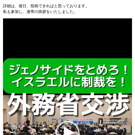
詳細は、後日、投稿できればと思っております。
私も参加し、連帯の挨拶をいたしました。
動
画
プ
レ
ー
ヤ
ー