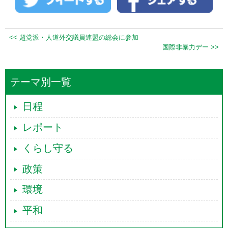
<< 超党派・人道外交議員連盟の総会に参加
国際非暴力デー >>
テーマ別一覧
日程
レポート
くらし守る
政策
環境
平和