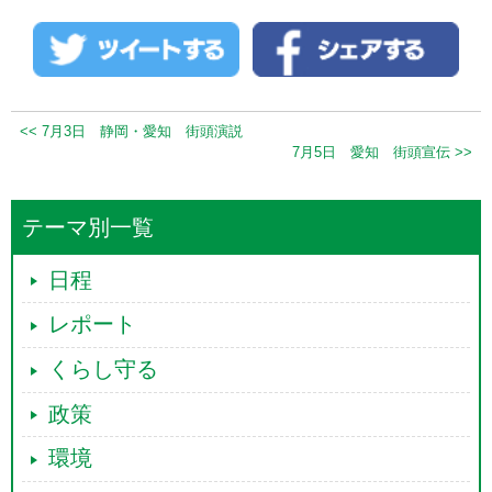
<< 7月3日 静岡・愛知 街頭演説
7月5日 愛知 街頭宣伝 >>
テーマ別一覧
日程
レポート
くらし守る
政策
環境