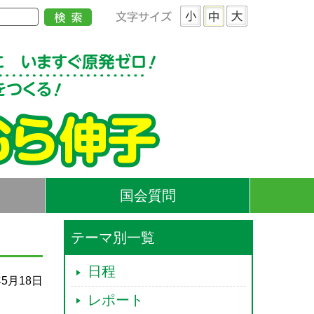
国会質問
テーマ別一覧
日程
年5月18日
レポート