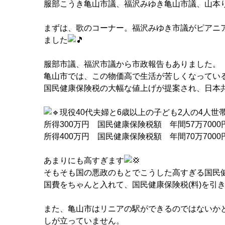
服部こうき
亀山市議、
福沢みゆき
亀山市議、
山本
まずは、歌のコーナー。福沢みゆき市議がピアニ
ました
服部市議、福沢市議から市政報告もありました。
亀山市では、この物価高で生活が苦しくなってい
国民健康保険税の大幅な値上げが提案され、日本
現役40代夫婦と6歳以上の子ども2人の4人世
所得300万円 国民健康保険税額 年間57万7000
所得400万円 国民健康保険税額 年間70万7000
あまりにも高すぎます
そもそも国の悪政のもとでこうした高すぎる国民健
国費をちゃんと入れて、国民健康保険税(料)を引
また、亀山市はリニアの駅ができるのではないか
しが立っていません。