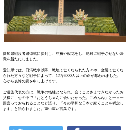
愛知県戦没者追悼式に参列し、黙祷や献花をし、絶対に戦争させない決
意を新たにしました。
愛知県では、日清戦争以降、戦地で亡くなられた方々や、空襲で亡くな
られた方々など戦争によって、12万6000人以上の命が奪われました。
心から哀悼の意を申し上げます。
ご遺族代表の方は、戦争の犠牲となられ、会うことさえできなかったお
父様に、心の中で「おとうちゃんに会いたかった。ごめんね」と一日一
回言っておられることなど語り、「今の平和な日本が続くことを祈念し
ます」と語られました。重い重い言葉です。