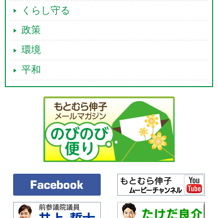
くらし守る
政策
環境
平和