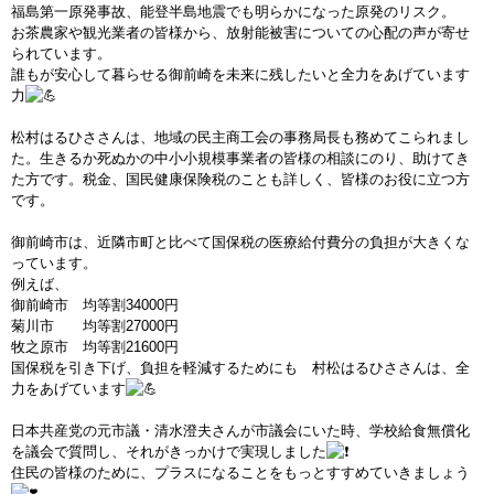
福島第一原発事故、能登半島地震でも明らかになった原発のリスク。
お茶農家や観光業者の皆様から、放射能被害についての心配の声が寄せ
られています。
誰もが安心して暮らせる御前崎を未来に残したいと全力をあげています
力
松村はるひささんは、地域の民主商工会の事務局長も務めてこられまし
た。生きるか死ぬかの中小小規模事業者の皆様の相談にのり、助けてき
た方です。税金、国民健康保険税のことも詳しく、皆様のお役に立つ方
です。
御前崎市は、近隣市町と比べて国保税の医療給付費分の負担が大きくな
っています。
例えば、
御前崎市 均等割34000円
菊川市 均等割27000円
牧之原市 均等割21600円
国保税を引き下げ、負担を軽減するためにも 村松はるひささんは、全
力をあげています
日本共産党の元市議・清水澄夫さんが市議会にいた時、学校給食無償化
を議会で質問し、それがきっかけで実現しました
住民の皆様のために、プラスになることをもっとすすめていきましょう