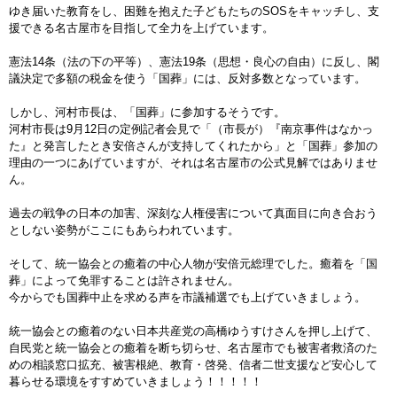
ゆき届いた教育をし、困難を抱えた子どもたちのSOSをキャッチし、支
援できる名古屋市を目指して全力を上げています。
憲法14条（法の下の平等）、憲法19条（思想・良心の自由）に反し、閣
議決定で多額の税金を使う「国葬」には、反対多数となっています。
しかし、河村市長は、「国葬」に参加するそうです。
河村市長は9月12日の定例記者会見で「（市長が）『南京事件はなかっ
た』と発言したとき安倍さんが支持してくれたから」と「国葬」参加の
理由の一つにあげていますが、それは名古屋市の公式見解ではありませ
ん。
過去の戦争の日本の加害、深刻な人権侵害について真面目に向き合おう
としない姿勢がここにもあらわれています。
そして、統一協会との癒着の中心人物が安倍元総理でした。癒着を「国
葬」によって免罪することは許されません。
今からでも国葬中止を求める声を市議補選でも上げていきましょう。
統一協会との癒着のない日本共産党の高橋ゆうすけさんを押し上げて、
自民党と統一協会との癒着を断ち切らせ、名古屋市でも被害者救済のた
めの相談窓口拡充、被害根絶、教育・啓発、信者二世支援など安心して
暮らせる環境をすすめていきましょう！！！！！