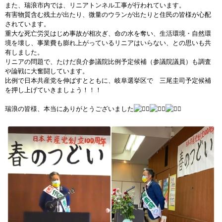
また、瑞浪市内では、リニアトンネル工事が行われています。
有害物質含む残土が出たり、微量のウランが出たりと住民の皆様が心配
されています。
重大な死亡労災はじめ事故が相次ぎ、命の水を奪い、生活環境・自然環
境を壊し、事業費も膨れ上がっているリニアはいらない、との思いも共
有しました。
リニアの問題で、たけだ良介参議院比例予定候補（参議院議員）も調査
や論戦に大奮闘しています。
比例で日本共産党を伸ばすとともに、岐阜選挙区で 三尾圭司予定候補
を押し上げていきましょう！！！
瑞浪の皆様、本当にありがとうございました