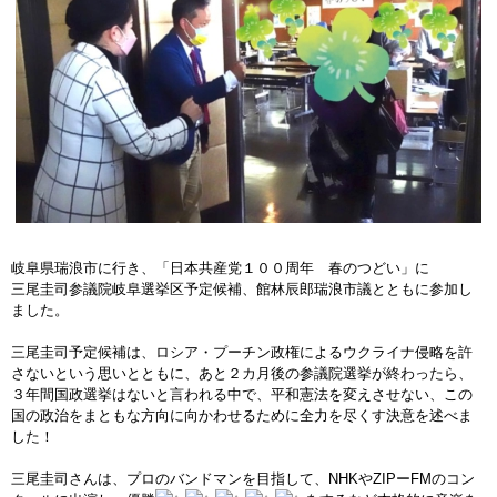
岐阜県瑞浪市に行き、「日本共産党１００周年 春のつどい」に
三尾圭司参議院岐阜選挙区予定候補、館林辰郎瑞浪市議とともに参加し
ました。
三尾圭司予定候補は、ロシア・プーチン政権によるウクライナ侵略を許
さないという思いとともに、あと２カ月後の参議院選挙が終わったら、
３年間国政選挙はないと言われる中で、平和憲法を変えさせない、この
国の政治をまともな方向に向かわせるために全力を尽くす決意を述べま
した！
三尾圭司さんは、プロのバンドマンを目指して、NHKやZIPーFMのコン