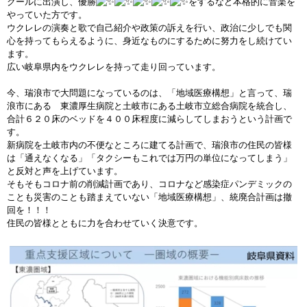
クールに出演し、優勝
をするなど本格的に音楽を
やっていた方です。
ウクレレの演奏と歌で自己紹介や政策の訴えを行い、政治に少しでも関
心を持ってもらえるように、身近なものにするために努力をし続けてい
ます。
広い岐阜県内をウクレレを持って走り回っています。
今、瑞浪市で大問題になっているのは、「地域医療構想」と言って、瑞
浪市にある 東濃厚生病院と土岐市にある土岐市立総合病院を統合し、
合計６２０床のベッドを４００床程度に減らしてしまおうという計画で
す。
新病院を土岐市内の不便なところに建てる計画で、瑞浪市の住民の皆様
は「通えなくなる」「タクシーもこれでは万円の単位になってしまう」
と反対と声を上げています。
そもそもコロナ前の削減計画であり、コロナなど感染症パンデミックの
ことも災害のことも踏まえていない「地域医療構想」、統廃合計画は撤
回を！！！
住民の皆様とともに力を合わせていく決意です。