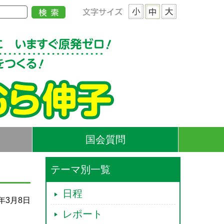
国会質問
テーマ別一覧
日程
1年3月8日
レポート