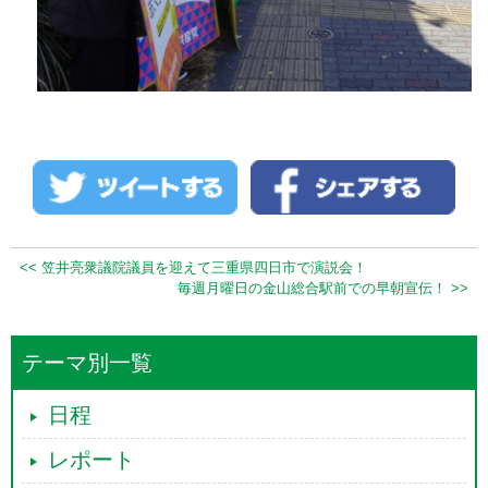
<< 笠井亮衆議院議員を迎えて三重県四日市で演説会！
毎週月曜日の金山総合駅前での早朝宣伝！ >>
テーマ別一覧
日程
レポート