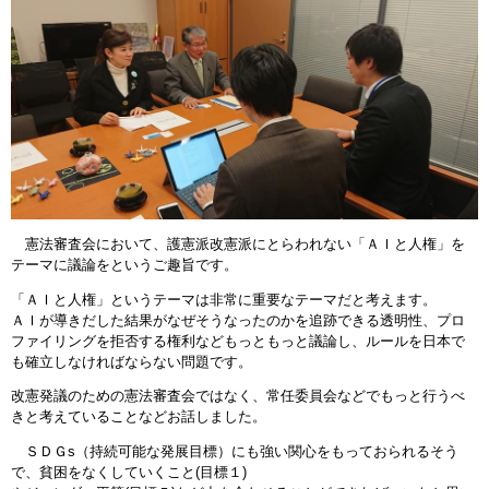
憲法審査会において、護憲派改憲派にとらわれない「ＡＩと人権」を
テーマに議論をというご趣旨です。
「ＡＩと人権」というテーマは非常に重要なテーマだと考えます。
ＡＩが導きだした結果がなぜそうなったのかを追跡できる透明性、プロ
ファイリングを拒否する権利などもっともっと議論し、ルールを日本で
も確立しなければならない問題です。
改憲発議のための憲法審査会ではなく、常任委員会などでもっと行うべ
きと考えていることなどお話しました。
ＳＤＧs（持続可能な発展目標）にも強い関心をもっておられるそう
で、貧困をなくしていくこと(目標１)