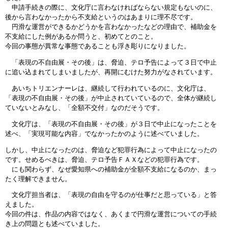
申請手続きの際に、文化庁に言わなければならない規定もないのに、
後から言わなかったから不支給というのはあまりに理不尽です。
円滑な運営ができるかどうかを言わなかったなどの理由で、補助金を
不支給にした例があるか問うと、初めてとのこと。
今回の事態が異常な事態であることも浮き彫りになりました。
「表現の不自由展・その後」は、脅迫、テロ予告によって３日で中止
に追い込まれてしまいましたが、再開にむけた努力がなされています。
あいちトリエンナーレは、継続して行われているのに、文化庁は、
「表現の不自由展・その後」が中止されていているので、全体が継続し
ていないとみなし、「全額不交付」なのだそうです。
文化庁は、「表現の不自由展・その後」が３日で中止になったことを
述べ、「実現可能な内容」でなかったかのように述べていました。
しかし、中止になったのは、脅迫など犯罪行為によって中止になったの
です。せめるべきは、脅迫、テロ予告ＦＡＸなどの犯罪行為です。
にも関わらず、なぜ愛知県への補助金が全額不支給になるのか、まっ
たく理解できません。
文化庁担当者は、「表現の自由を守るのが仕事だと思っている」と答
えました。
今回の件は、作品の内容ではなく、あくまで円滑な運営についての手続
き上の問題とも述べていました。