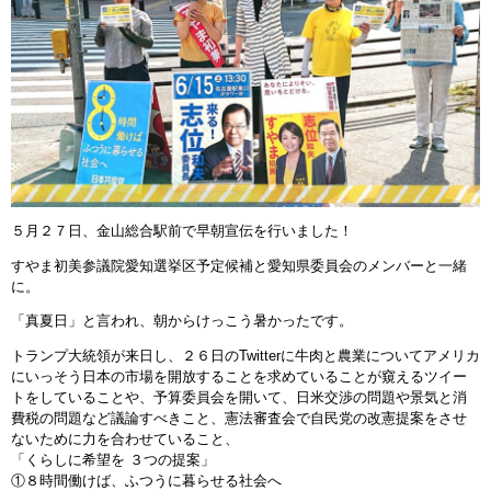
５月２７日、金山総合駅前で早朝宣伝を行いました！
すやま初美参議院愛知選挙区予定候補と愛知県委員会のメンバーと一緒
に。
「真夏日」と言われ、朝からけっこう暑かったです。
トランプ大統領が来日し、２６日のTwitterに牛肉と農業についてアメリカ
にいっそう日本の市場を開放することを求めていることが窺えるツイー
トをしていることや、予算委員会を開いて、日米交渉の問題や景気と消
費税の問題など議論すべきこと、憲法審査会で自民党の改憲提案をさせ
ないために力を合わせていること、
「くらしに希望を ３つの提案」
①８時間働けば、ふつうに暮らせる社会へ