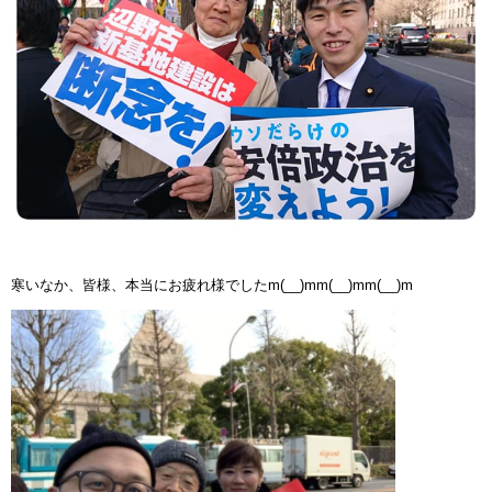
寒いなか、皆様、本当にお疲れ様でしたm(__)mm(__)mm(__)m