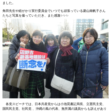
ました。
角田先生や総がかり実行委員会でいつでも頑張っている菱山南帆子さん
たちと写真を撮っていただき、また感激
✨
✨
✨
各党スピーチでは、日本共産党からは小池晃書記局長、立憲民主党、
国民民主党、社民党 、沖縄の風の代表、無所属の議員からも訴えがあり