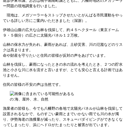
龍彦伊東市議、おおば桃子函南町議とともに、八幡野地区のメガソーラ
ー問題の現地調査を行いました。
現地は、メガソーラーをストップさせたいとがんばる市民運動をやっ
ている詳しい方にご案内いただきました（深謝）。
伊雄山山腹の広大な山林を伐採して、約４５ヘクタール（東京ドーム
９・５個分）の広さに太陽光パネル１２万枚。
山林の保水力が失われ、豪雨があれば、土砂災害、川の氾濫などのリス
クは高まります。
命や財産を守りたいと住民の皆様が反対の声をあげています。
山林を伐採し、豪雨になったときの水の流れを考えたとき、２つの貯水
池と小さな川に水を流すと言いますが、とても安心と言える計画ではあ
りません。
住民の皆様の不安の声は当然です。
漁業者の皆様も、今でも八幡野の各地で太陽光パネルが山林を伐採して
設置されるなかで、ものすごい豪雨とまでいかない雨でも川の水が濁
り、伊勢海老の漁獲量が減ったり、スキューバダイビングができなくな
ってしまったり、浜にヘドロがたまったりと被害が出ています。