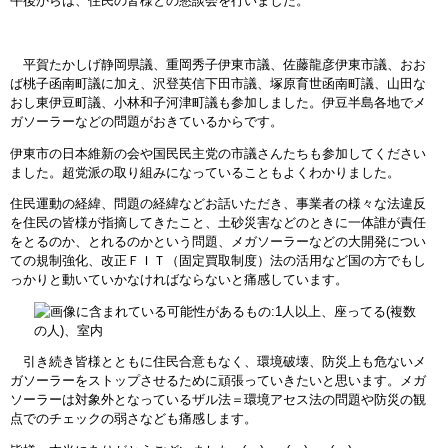
午後からは、住民の皆様との懇談会を行いました。
平賀たかしげ静岡県議、重岡秀子伊東市議、佐藤龍彦伊東市議、おお
ば桃子函南町議に加え、沢登英信下田市議、塚原育世函南町議、山田な
おし東伊豆町議、小林和子河津町議も参加しました。伊豆半島各地でメ
ガソーラーなどの問題がおきているからです。
伊東市の日本維新の会や国民民主党の市議さんたちも参加してください
ました。超党派の取り組みになっていることもよくわかりました。
住民運動の経緯、問題の経緯などお話いただき、事業者の様々な法違反
を住民の皆様が指摘してきたこと、土砂災害などのときに一体誰が責任
をとるのか、とれるのかという問題、メガソーラーなどの大開発につい
ての規制強化、改正ＦＩＴ（固定買取制度）法の活用など国の方でもし
っかりと動いていかなければならないと痛感しています。
引き続き皆様とともに住民合意もなく、環境破壊、防災上も危ないメ
ガソーラーをストップさせるために頑張っていきたいと思います。メガ
ソーラーは対象外となっているザル法＝環境アセス法の問題や防災の観
点でのチェックの弱さなども痛感します。