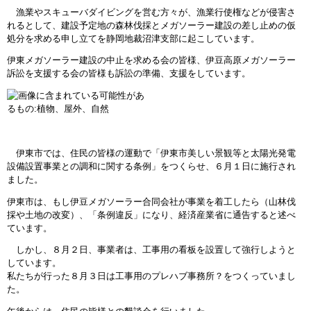
漁業やスキューバダイビングを営む方々が、漁業行使権などが侵害さ
れるとして、建設予定地の森林伐採とメガソーラー建設の差し止めの仮
処分を求める申し立てを静岡地裁沼津支部に起こしています。
伊東メガソーラー建設の中止を求める会の皆様、伊豆高原メガソーラー
訴訟を支援する会の皆様も訴訟の準備、支援をしています。
伊東市では、住民の皆様の運動で「伊東市美しい景観等と太陽光発電
設備設置事業との調和に関する条例」をつくらせ、６月１日に施行され
ました。
伊東市は、もし伊豆メガソーラー合同会社が事業を着工したら（山林伐
採や土地の改変）、「条例違反」になり、経済産業省に通告すると述べ
ています。
しかし、８月２日、事業者は、工事用の看板を設置して強行しようと
しています。
私たちが行った８月３日は工事用のプレハブ事務所？をつくっていまし
た。