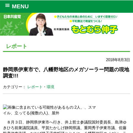
MENU
レポート
2018年8月3日
静岡県伊東市で、八幡野地区のメガソーラー問題の現地
調査!!!
カテゴリー：
レポート
・
環境
８月３日、静岡県伊東市へ行き、井上哲士参議院国対委員長、島津ゆ
きひろ前衆議院議員、平賀たかしげ静岡県議、重岡秀子伊東市議、佐藤