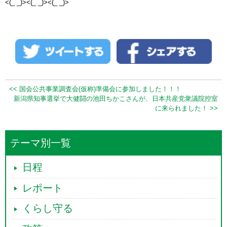
<(_ _)><(_ _)><(_ _)>
<< 国会公共事業調査会(仮称)準備会に参加しました！！！
新潟県知事選挙で大健闘の池田ちかこさんが、日本共産党衆議院控室
に来られました！ >>
テーマ別一覧
日程
レポート
くらし守る