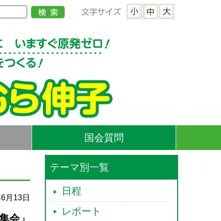
国会質問
テーマ別一覧
日程
年6月13日
レポート
集会」