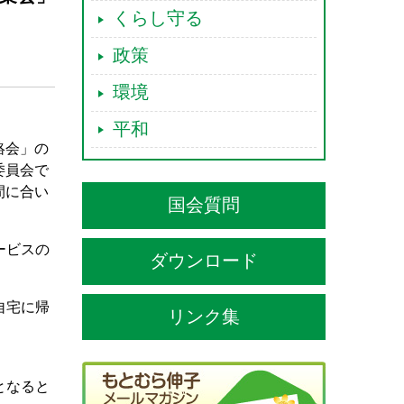
くらし守る
政策
環境
平和
絡会」の
委員会で
間に合い
国会質問
ービスの
ダウンロード
自宅に帰
リンク集
となると