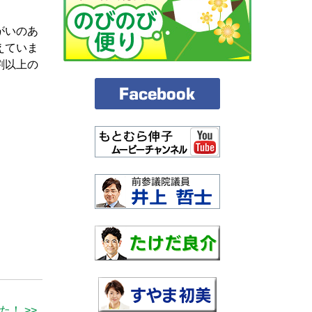
がいのあ
えていま
割以上の
！ >>