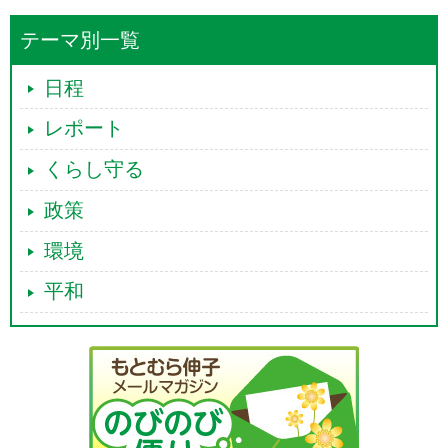
テーマ別一覧
日程
レポート
くらし守る
政策
環境
平和