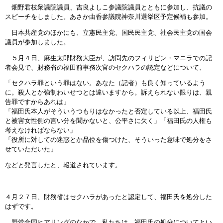
畑野君枝衆議院議員、吉良よしこ参議院議員とともに参加し、抗議の
スピーチをしました。あさか由香参議院神奈川選挙区予定候補も参加。
日本共産党のほかにも、立憲民主党、国民民主党、社会民主党の国会
議員が参加しました。
５月４日、麻生太郎財務大臣が、訪問先のフィリピン・マニラでの記
者会見で、財務省の福田前事務次官のセクハラの認定などについて、
「セクハラ罪という罪はない。あなた（記者）も良く知っているよう
に。殺人とか強制わいせつとは違いますから。訴えられない限りは、親
告罪ですからあれは」
「福田氏本人がそういうつもりはなかったと否定している以上、福田氏
と被害女性側の言い分を聞かないと、公平さに欠く」「福田氏の人権も
考えなければならない」
「役所に対しての迷惑とか品位を傷つけた、そういった意味で処分をさ
せていただいた」
などと発言したと、報道されています。
４月２７日、財務省はセクハラがあったと認定して、福田氏を処分した
はずです。
野党合同ヒアリングのなかで、私たちは、福田氏の処分についてとい