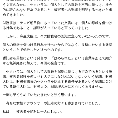
う文書のなかに、セクハラは、個人としての尊厳を不当に傷つけ、社会
的に許されない行為であること、被害者への謝罪を明記するべきだと求
めてきました。
財務省は、テレビ朝日側にもっていった文書には、個人の尊厳を傷つけ
る行為であること、謝罪が入っていると言っていました。
しかし、麻生大臣は、その財務省の認識に立っていなかったのです。
個人の尊厳を傷つける行為を行ったからではなく、役所にたいする迷惑
ということで処分したと述べたのです。
番記者を男性にという発言や、「はめられた」という言葉をあえて紹介
する無神経さに加えて、今回の発言です。
セクハラは、個人としての尊厳を深刻に傷つける行為であるという認
識、被害者保護を何よりも大切にしなければいけないという認識、財務
大臣は、財務省職員のセクハラを防止する責任があるという認識に欠け
ている麻生大臣は、財務大臣、副総理の座に相応しくありません。
一刻も早くやめていただきたいと強く思います。
有名な女性アナウンサーや記者の方々も参加されていました。
私は、「被害者を絶対に一人にしない。