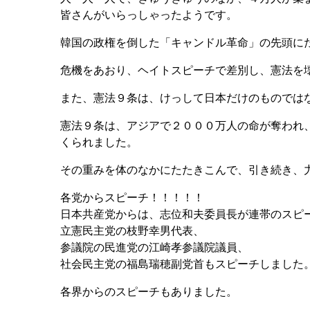
皆さんがいらっしゃったようです。
韓国の政権を倒した「キャンドル革命」の先頭に
危機をあおり、ヘイトスピーチで差別し、憲法を
また、憲法９条は、けっして日本だけのものでは
憲法９条は、アジアで２０００万人の命が奪われ
くられました。
その重みを体のなかにたたきこんで、引き続き、
各党からスピーチ！！！！！
日本共産党からは、志位和夫委員長が連帯のスピ
立憲民主党の枝野幸男代表、
参議院の民進党の江崎孝参議院議員、
社会民主党の福島瑞穂副党首もスピーチしました
各界からのスピーチもありました。