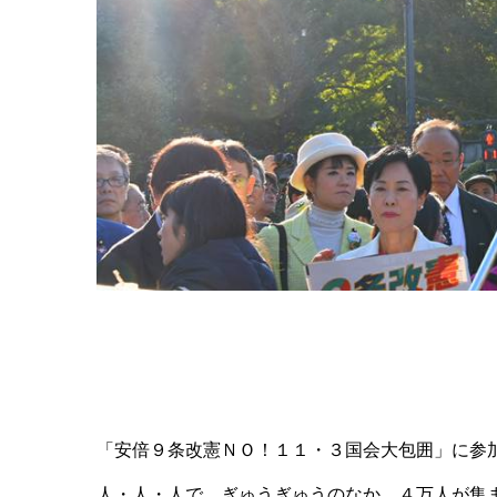
「安倍９条改憲ＮＯ！１１・３国会大包囲」に参
人・人・人で、ぎゅうぎゅうのなか、４万人が集