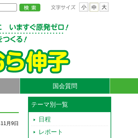
国会質問
テーマ別一覧
日程
年11月9日
レポート