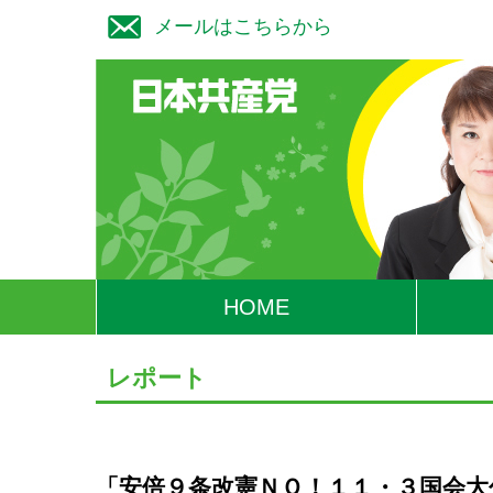
メールはこちらから
HOME
レポート
「安倍９条改憲ＮＯ！１１・３国会大