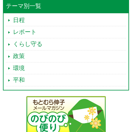
テーマ別一覧
日程
レポート
くらし守る
政策
環境
平和