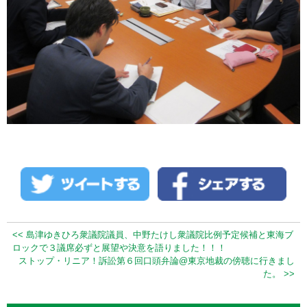
<< 島津ゆきひろ衆議院議員、中野たけし衆議院比例予定候補と東海ブ
ロックで３議席必ずと展望や決意を語りました！！！
ストップ・リニア！訴訟第６回口頭弁論@東京地裁の傍聴に行きまし
た。 >>