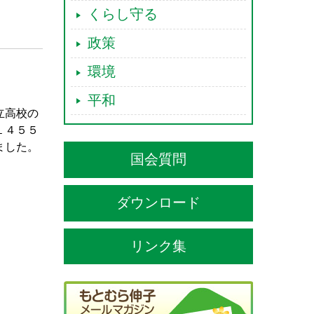
くらし守る
政策
環境
平和
立高校の
１４５５
ました。
国会質問
ダウンロード
リンク集