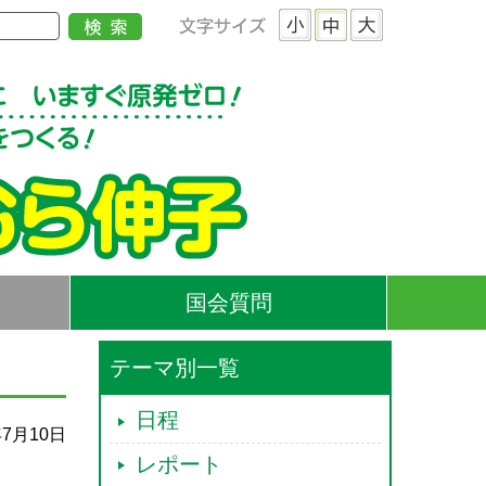
国会質問
テーマ別一覧
日程
年7月10日
レポート
！