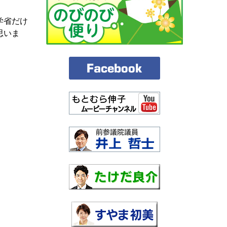
学省だけ
思いま