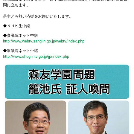
問に立ちます。
是非とも熱い応援をお願いいたします。
◆ＮＨＫ生中継
◆参議院ネット中継
http://www.webtv.sangiin.go.jp/webtv/
index.php
◆衆議院ネット中継
http://www.shugiintv.go.jp/jp/index.php